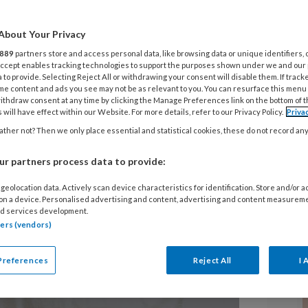
About Your Privacy
889
partners store and access personal data, like browsing data or unique identifiers, 
arde”
 Accept enables tracking technologies to support the purposes shown under we and our
 to provide. Selecting Reject All or withdrawing your consent will disable them. If track
me content and ads you see may not be as relevant to you. You can resurface this menu
ithdraw consent at any time by clicking the Manage Preferences link on the bottom of 
 will have effect within our Website. For more details, refer to our Privacy Policy.
Priva
ther not? Then we only place essential and statistical cookies, these do not record an
drukt het belang van slaap voor
r partners process data to provide:
l. In dit artikel deelt zij haar
en bij kinderen en de impact van
geolocation data. Actively scan device characteristics for identification. Store and/or 
 on a device. Personalised advertising and content, advertising and content measurem
d services development.
tners (vendors)
Preferences
Reject All
I 