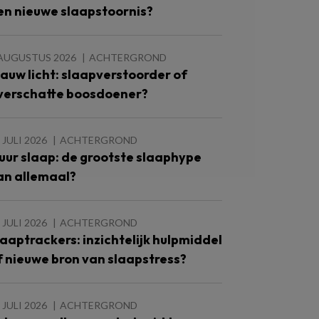
en nieuwe slaapstoornis?
 AUGUSTUS 2026
ACHTERGROND
lauw licht: slaapverstoorder of
verschatte boosdoener?
 JULI 2026
ACHTERGROND
 uur slaap: de grootste slaaphype
an allemaal?
 JULI 2026
ACHTERGROND
laaptrackers: inzichtelijk hulpmiddel
f nieuwe bron van slaapstress?
 JULI 2026
ACHTERGROND