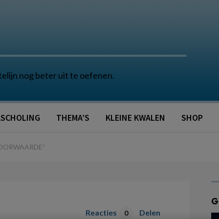
telijn nog beter uit te oefenen.
SCHOLING
THEMA’S
KLEINE KWALEN
SHOP
SVOORWAARDE”
G
Reacties
Delen
0