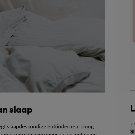
L
an slaap
7
zegt slaapdeskundige en kinderneuroloog
S
elijks waarom sommige mensen, en met name