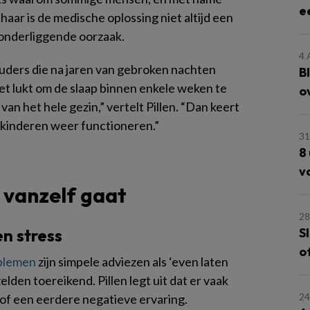
e
haar is de medische oplossing niet altijd een
e onderliggende oorzaak.
4
 ouders die na jaren van gebroken nachten
B
het lukt om de slaap binnen enkele weken te
o
van het hele gezin,” vertelt Pillen. “Dan keert
 kinderen weer functioneren.”
31
8
v
 vanzelf gaat
28
S
en stress
o
oblemen
zijn simpele adviezen als ‘even laten
elden toereikend. Pillen legt uit dat er vaak
24
s of een eerdere negatieve ervaring.