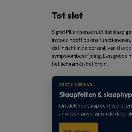
Tot slot
Sigrid Pillen benadrukt dat slaap g
invloed heeft op ons functioneren, 
dat inzicht in de oorzaak van
slaap
symptoombestrijding. Een goede nac
het lichaam én het brein.
GRATIS WEBINAR
Slaapfeiten & slaaphy
Ontdek hoe slaap écht werkt en
adviezen zinvol zijn in de dagelij
Meld u gratis aan →