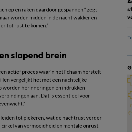
A
s
zich op en raken daardoor gespannen,” zegt
v
p, maar worden midden in de nacht wakker en
er tot rust te komen.”
T
en slapend brein
G
 een actief proces waarin het lichaam herstelt
illen vergelijkt het met een nachtelijke
ap worden herinneringen en indrukken
verbindingen aan. Dat is essentieel voor
evenwicht.”
 leiden tot piekeren, wat de nachtrust verder
e cirkel van vermoeidheid en mentale onrust.