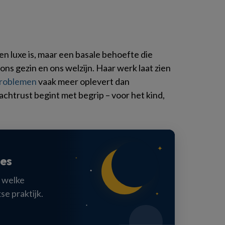
een luxe is, maar een basale behoefte die
ons gezin en ons welzijn. Haar werk laat zien
problemen
vaak meer oplevert dan
htrust begint met begrip – voor het kind,
✦
pes
●
●
 welke
kse praktijk.
✦
●