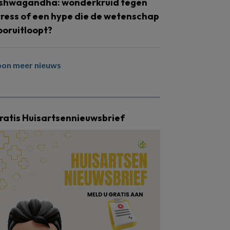
shwagandha: wonderkruid tegen
tress of een hype die de wetenschap
ooruitloopt?
oon meer nieuws
ratis Huisartsennieuwsbrief