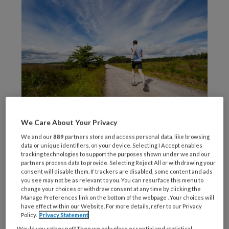
We Care About Your Privacy
Unsplash
We and our
889
partners store and access personal data, like browsing
Nieuwe onderzoeksgegevens suggereren dat
data or unique identifiers, on your device. Selecting I Accept enables
tracking technologies to support the purposes shown under we and our
leefstijl een belangrijke aanvullende rol speelt
partners process data to provide. Selecting Reject All or withdrawing your
consent will disable them. If trackers are disabled, some content and ads
bij het verminderen van cardiovasculaire
you see may not be as relevant to you. You can resurface this menu to
risico’s bij patiënten met type 2 diabetes die
change your choices or withdraw consent at any time by clicking the
Manage Preferences link on the bottom of the webpage . Your choices will
behandeld worden met GLP-1-
have effect within our Website. For more details, refer to our Privacy
receptoragonisten.
Policy.
Privacy Statement
Would you rather not? Then we only place essential and statistical