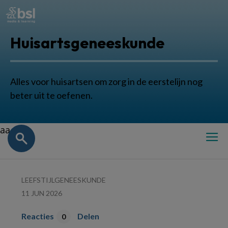
Huisartsgeneeskunde
Alles voor huisartsen om zorg in de eerstelijn nog
beter uit te oefenen.
aa
LEEFSTIJLGENEESKUNDE
11 JUN 2026
Reacties
Delen
0