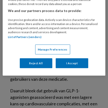
cookies, these do not record any data about you as a person
We and our partners process data to provide:
Combinatie van
Use precise geolocation data. Actively scan device characteristics for
medicatie en leefstijl
identification. Store and/or access information on a device. Personalised
advertising and content, advertising and content measurement,
audience research and services development.
List of Partners (vendors)
GLP-1-agonisten worden steeds vaker ingezet
vanwege hun gunstige effecten op gewicht en
Manage Preferences
cardiovasculaire uitkomsten. In een
recente
analyse
van patiëntgegevens werd gekeken
Reject All
I Accept
naar het risico op majeure cardiovasculaire
events (MACE) bij gebruikers en niet-
gebruikers van deze medicatie.
Daaruit bleek dat gebruik van GLP-1-
agonisten geassocieerd was met een lagere
kans op cardiovasculaire complicaties, met een