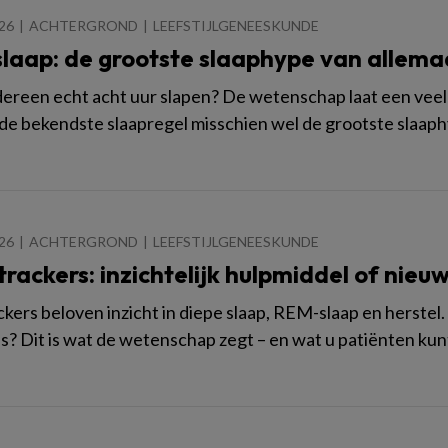
026
ACHTERGROND
LEEFSTIJLGENEESKUNDE
 slaap: de grootste slaaphype van allema
ereen echt acht uur slapen? De wetenschap laat een vee
e bekendste slaapregel misschien wel de grootste slaaphy
026
ACHTERGROND
LEEFSTIJLGENEESKUNDE
rackers: inzichtelijk hulpmiddel of nieu
ckers beloven inzicht in diepe slaap, REM-slaap en herstel
? Dit is wat de wetenschap zegt – en wat u patiënten kun