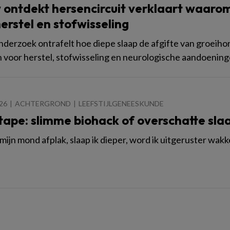
 ontdekt hersencircuit verklaart waarom 
erstel en stofwisseling
derzoek ontrafelt hoe diepe slaap de afgifte van groeih
n voor herstel, stofwisseling en neurologische aandoenin
026
ACHTERGROND
LEEFSTIJLGENEESKUNDE
ape: slimme biohack of overschatte sl
 mijn mond afplak, slaap ik dieper, word ik uitgeruster wak