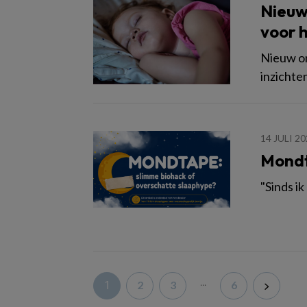
Nieuw
voor h
Nieuw on
inzichte
14 JULI 2
Mondt
"Sinds ik
...
1
2
3
6