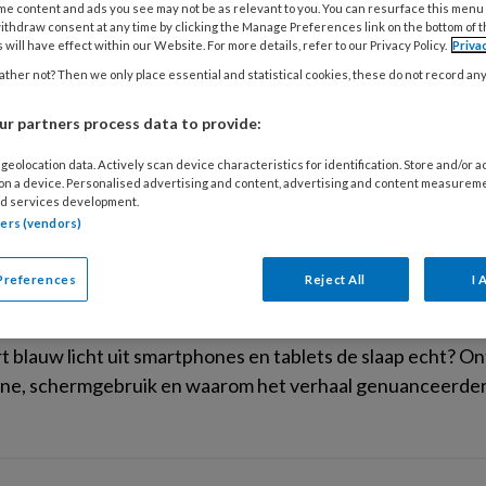
me content and ads you see may not be as relevant to you. You can resurface this menu
ithdraw consent at any time by clicking the Manage Preferences link on the bottom of 
US 2026
ACHTERGROND
LEEFSTIJLGENEESKUNDE
 will have effect within our Website. For more details, refer to our Privacy Policy.
Priva
maxxing: gezonde ambitie of een nieuwe
ther not? Then we only place essential and statistical cookies, these do not record an
xing verovert TikTok: van mondtape tot slaaptrackers 
r partners process data to provide:
ven naar een perfecte nachtrust juist een probleem?
geolocation data. Actively scan device characteristics for identification. Store and/or 
 on a device. Personalised advertising and content, advertising and content measurem
d services development.
tners (vendors)
US 2026
ACHTERGROND
LEEFSTIJLGENEESKUNDE
Preferences
Reject All
I 
 licht: slaapverstoorder of overschatte
t blauw licht uit smartphones en tablets de slaap echt? 
ne, schermgebruik en waarom het verhaal genuanceerder