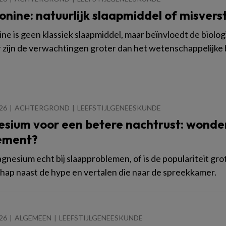
nine: natuurlijk slaapmiddel of misvers
ne is geen klassiek slaapmiddel, maar beïnvloedt de biolog
zijn de verwachtingen groter dan het wetenschappelijke 
026
ACHTERGROND
LEEFSTIJLGENEESKUNDE
sium voor een betere nachtrust: wonde
ement?
gnesium echt bij slaapproblemen, of is de populariteit gr
ap naast de hype en vertalen die naar de spreekkamer.
026
ALGEMEEN
LEEFSTIJLGENEESKUNDE