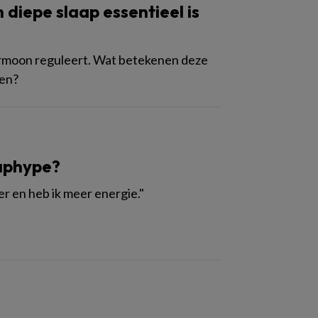
diepe slaap essentieel is
ormoon reguleert. Wat betekenen deze
gen?
aaphype?
ker en heb ik meer energie."