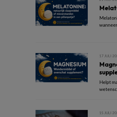
Melato
Melatoni
wanneer 
17 JULI 2
Magne
suppl
Helpt ma
wetensch
15 JULI 2