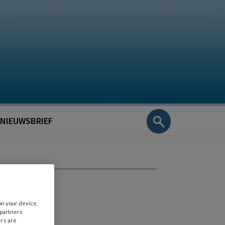
NIEUWSBRIEF
on your device.
 partners
ers are