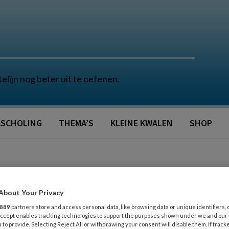
telijn nog beter uit te oefenen.
SCHOLING
THEMA’S
KLEINE KWALEN
SHOP
About Your Privacy
889
partners store and access personal data, like browsing data or unique identifiers, 
 Accept enables tracking technologies to support the purposes shown under we and our
 to provide. Selecting Reject All or withdrawing your consent will disable them. If track