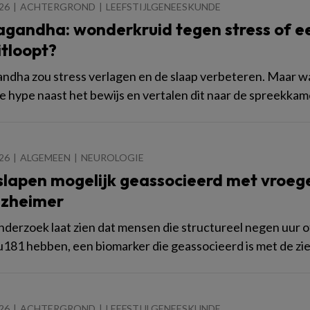
026
ACHTERGROND
LEEFSTIJLGENEESKUNDE
gandha: wonderkruid tegen stress of e
itloopt?
dha zou stress verlagen en de slaap verbeteren. Maar w
e hype naast het bewijs en vertalen dit naar de spreekkam
026
ALGEMEEN
NEUROLOGIE
slapen mogelijk geassocieerd met vroeg
lzheimer
derzoek laat zien dat mensen die structureel negen uur o
u181 hebben, een biomarker die geassocieerd is met de zi
026
ACHTERGROND
LEEFSTIJLGENEESKUNDE