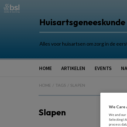
Huisartsgeneeskunde
Alles voor huisartsen om zorg in de eers
HOME
ARTIKELEN
EVENTS
NA
HOME
TAGS
SLAPEN
We Care 
Slapen
We and our
Selecting I
process data