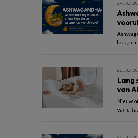
24 JULI 2
Ashwa
vooru
Ashwagan
leggen d
21 JULI 2
Lang 
van A
Nieuw on
van p-ta
21 JULI 2