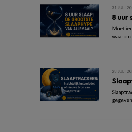
31 JULI 2
8 uur
Moet ied
waarom d
28 JULI 2
Slaapt
Slaaptra
gegevens