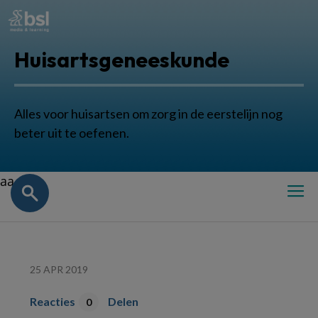
Huisartsgeneeskunde
Alles voor huisartsen om zorg in de eerstelijn nog
beter uit te oefenen.
aa
25 APR 2019
Reacties
Delen
0