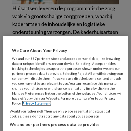
Huisartsen leveren de programmatische zorg
vaak via grootschalige zorggroepen, waarbij
kaderartsen de inhoudelijke en logistieke
ondersteuning verzorgen. De kaderhuisartsen
GGZ zetten zich in voor de professionalisering
van de psychische gezondheidszorg in de
We Care About Your Privacy
huisartsenpraktijk. Zij geven consultatie en
We and our
887
partners store and access personal data, like browsing
coaching aan POH’s-GGZ, scholing aan AIOS,
data or unique identifiers, on your device. Selecting I Accept enables
tracking technologies to support the purposes shown under we and our
nascholing aan huisartsen/POH’s-GGZ
en
partners process data to provide. Selecting Reject All or withdrawing your
dragen bij aan de ontwikkeling en
consent will disable them. If trackers are disabled, some content and ads
you see may not be as relevant to you. You can resurface this menu to
implementatie van standaarden en richtlijnen.
change your choices or withdraw consent at any time by clicking the
Manage Preferences link on the bottom of the webpage . Your choices will
have effect within our Website. For more details, refer to our Privacy
Geestelijke gezondheidszorg (GGZ) wordt in
Policy.
Privacy Statement
de huisartsenpraktijk geïntegreerd
Would you rather not? Then we only place essential and statistical
aangeboden met de somatische zorg. En dit is
cookies, these do not record any data about you as a person
gegrond, want psychische problemen dienen
We and our partners process data to provide: