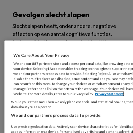
Gevolgen slecht slapen
Slecht slapen heeft, onder andere, negatieve
effecten op een aantal cognitieve functies.
Het wordt lastiger om de aandacht erbij te
houden en de geheugenfunctie vermindert.
We Care About Your Privacy
Ook is het moeilijker om beslissingen te nemen
We and our
887
partners store and access personal data, like browsing data or
en oplossingen voor problemen te bedenken.
your device. Selecting I Accept enables tracking technologies to support th
Vanwege onder meer de verstoorde
we and our partners process data to provide. Selecting Reject All or withdrawi
disable them. If trackers are disabled, some content and ads you see may not b
stofwisseling ’s nachts, verhoogt een
can resurface this menu to change your choices or withdraw consent at any ti
slaapstoornis de kans op het krijgen van
Manage Preferences link on the bottom of the webpage . Your choices will have
Website. For more details, refer to our Privacy Policy.
Privacy Statement
lichamelijke aandoeningen als diabetes, hart-
Would you rather not? Then we only place essential and statistical cookies, the
en vaatziektes en overgewicht.
data about you as a person
We and our partners process data to provide:
Uit
recent onderzoek
blijkt dat mensen met
Use precise geolocation data. Actively scan device characteristics for identifica
chronische slapeloosheid niet zozeer korter
access information on a device. Personalised advertising and content, advertis