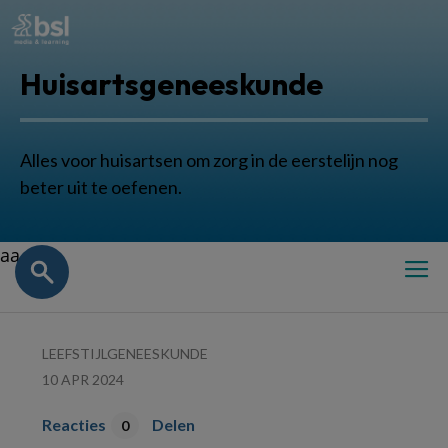
Huisartsgeneeskunde
Alles voor huisartsen om zorg in de eerstelijn nog
beter uit te oefenen.
aa
LEEFSTIJLGENEESKUNDE
10 APR 2024
Reacties
Delen
0