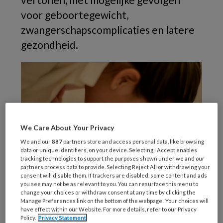
voor geboortegewicht,
zwangerschapscomplicaties en latere
gezondheid.
We Care About Your Privacy
We and our
887
partners store and access personal data, like browsing
data or unique identifiers, on your device. Selecting I Accept enables
tracking technologies to support the purposes shown under we and our
partners process data to provide. Selecting Reject All or withdrawing your
consent will disable them. If trackers are disabled, some content and ads
you see may not be as relevant to you. You can resurface this menu to
change your choices or withdraw consent at any time by clicking the
Manage Preferences link on the bottom of the webpage . Your choices will
have effect within our Website. For more details, refer to our Privacy
Nieuwe inzichten in de genetische werking
Policy.
Privacy Statement