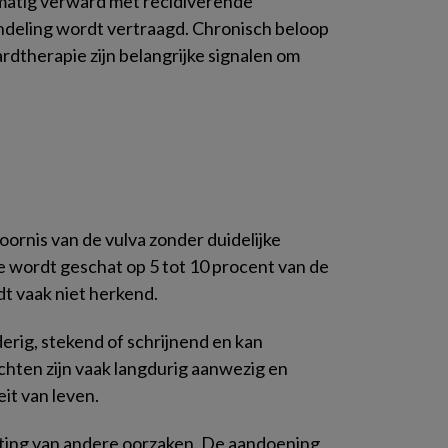
atig verward met recidiverende
deling wordt vertraagd. Chronisch beloop
dtherapie zijn belangrijke signalen om
oornis van de vulva zonder duidelijke
e wordt geschat op 5 tot 10 procent van de
t vaak niet herkend.
erig, stekend of schrijnend en kan
lachten zijn vaak langdurig aanwezig en
it van leven.
iting van andere oorzaken. De aandoening