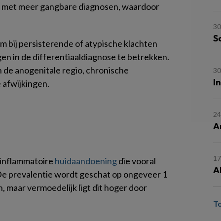
en met meer gangbare diagnosen, waardoor
30
S
om bij persisterende of atypische klachten
n in de differentiaaldiagnose te betrekken.
n de anogenitale regio, chronische
30
I
 afwijkingen.
24
A
17
 inflammatoire
huidaandoening
die vooral
A
 De prevalentie wordt geschat op ongeveer 1
, maar vermoedelijk ligt dit hoger door
T