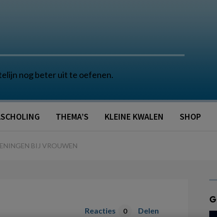
telijn nog beter uit te oefenen.
SCHOLING
THEMA’S
KLEINE KWALEN
SHOP
ENINGEN BIJ VROUWEN
G
Reacties
Delen
0