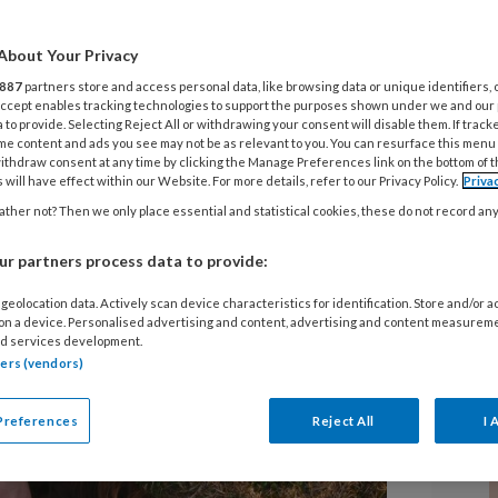
oeningen bij
About Your Privacy
887
partners store and access personal data, like browsing data or unique identifiers, 
 Accept enables tracking technologies to support the purposes shown under we and our
 to provide. Selecting Reject All or withdrawing your consent will disable them. If track
me content and ads you see may not be as relevant to you. You can resurface this menu
ithdraw consent at any time by clicking the Manage Preferences link on the bottom of 
 will have effect within our Website. For more details, refer to our Privacy Policy.
Priva
ther not? Then we only place essential and statistical cookies, these do not record an
oorkomende maar klinisch relevante
r partners process data to provide:
aaronder lichen sclerosus en
enning en diagnostiek.
geolocation data. Actively scan device characteristics for identification. Store and/or 
 on a device. Personalised advertising and content, advertising and content measurem
d services development.
tners (vendors)
Preferences
Reject All
I 