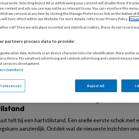
 to provide. Selecting Reject All or withdrawing your consent will disable them. If track
me content and ads you see may not be as relevant to you. You can resurface this menu
I 2026
ACHTERGROND
HART EN VAAT
ithdraw consent at any time by clicking the Manage Preferences link on the bottom of 
 will have effect within our Website. For more details, refer to our Privacy Policy.
Priva
op de borst zonder vernauwingen in de k
ther not? Then we only place essential and statistical cookies, these do not record an
aire vaatdysfunctie
r partners process data to provide:
de borst, kortademigheid of vermoeidheid terwijl de coron
 dit artikel leest u wat coronaire vaatdysfunctie inhoudt, 
geolocation data. Actively scan device characteristics for identification. Store and/or 
 on a device. Personalised advertising and content, advertising and content measurem
opties en aandachtspunten relevant zijn voor de huisartse
d services development.
tners (vendors)
Preferences
Reject All
I 
ER 2024
ALGEMEEN
HART EN VAAT
rdam UMC-onderzoek bewijst noodzaak va
ilstand
ut telt bij een hartstilstand. Een snelle eerste schok met 
gskans aanzienlijk. Ontdek wat de nieuwste inzichten ons le