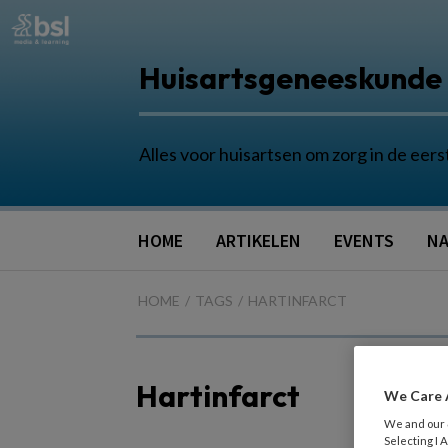
Huisartsgeneeskunde
Alles voor huisartsen om zorg in de eers
HOME
ARTIKELEN
EVENTS
NA
HOME
TAGS
HARTINFARCT
Hartinfarct
We Care 
We and our
Selecting I