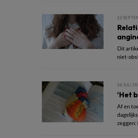
12 SEPTE
Relati
angin
Dit arti
niet-obs
26 JULI 2
‘Het 
Af en to
dagelijks
zeggen: 