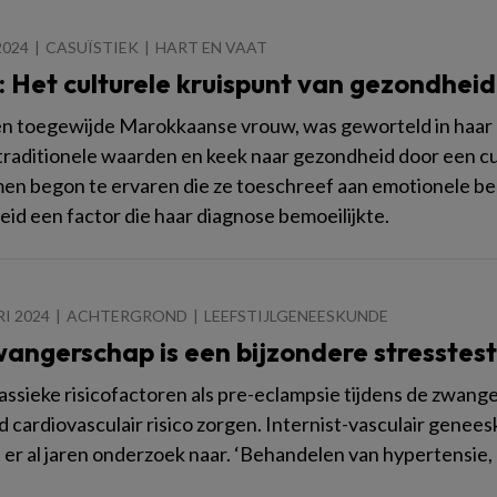
2024
CASUÏSTIEK
HART EN VAAT
: Het culturele kruispunt van gezondheid
en toegewijde Marokkaanse vrouw, was geworteld in haar 
traditionele waarden en keek naar gezondheid door een cul
n begon te ervaren die ze toeschreef aan emotionele bela
id een factor die haar diagnose bemoeilijkte.
I 2024
ACHTERGROND
LEEFSTIJLGENEESKUNDE
wangerschap is een bijzondere stresstest
assieke risicofactoren als pre-eclampsie tijdens de zwan
 cardiovasculair risico zorgen. Internist-vasculair gene
er al jaren onderzoek naar. ‘Behandelen van hypertensie, o