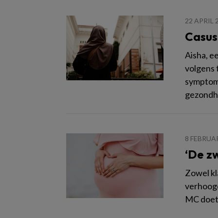
22 APRIL 
Casus
Aisha, e
volgens 
symptome
gezondhe
8 FEBRUAR
‘De z
Zowel kl
verhoogd
MC doet 