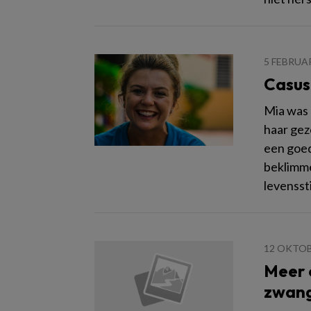
5 FEBRUAR
Casus
Mia was 
haar gez
een goed
beklimme
levensst
12 OKTOB
Meer 
zwang