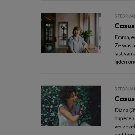
5 FEBRUAR
Casus
Emma, ee
Ze was a
last van
lijden o
5 FEBRUAR
Casus
Diana (3
haperen.
vergezel
niet her