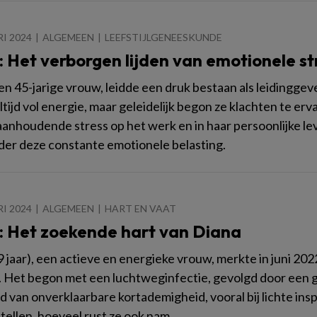
I 2024
ALGEMEEN
LEEFSTIJLGENEESKUNDE
: Het verborgen lijden van emotionele st
n 45-jarige vrouw, leidde een druk bestaan als leidingge
ltijd vol energie, maar geleidelijk begon ze klachten te e
 aanhoudende stress op het werk en in haar persoonlijke 
nder deze constante emotionele belasting.
I 2024
ALGEMEEN
HART EN VAAT
: Het zoekende hart van Diana
9 jaar), een actieve en energieke vrouw, merkte in juni 20
 Het begon met een luchtweginfectie, gevolgd door een ge
d van onverklaarbare kortademigheid, vooral bij lichte ins
stellen, hoeveel rust ze ook nam.