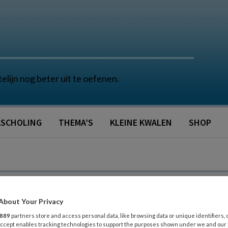
telijn nog beter uit te oefenen.
SCHOLING
THEMA’S
KLEINE KWALEN
SHOP
About Your Privacy
889
partners store and access personal data, like browsing data or unique identifiers, 
 Accept enables tracking technologies to support the purposes shown under we and our