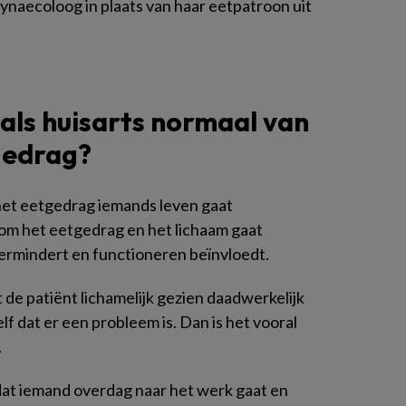
naecoloog in plaats van haar eetpatroon uit
als huisarts normaal van
gedrag?
 het eetgedrag iemands leven gaat
dom het eetgedrag en het lichaam gaat
 vermindert en functioneren beïnvloedt.
t de patiënt lichamelijk gezien daadwerkelijk
lf dat er een probleem is. Dan is het vooral
.
 dat iemand overdag naar het werk gaat en