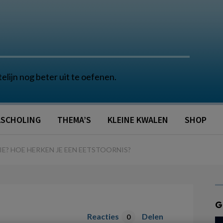
telijn nog beter uit te oefenen.
SCHOLING
THEMA’S
KLEINE KWALEN
SHOP
IE? HOE HERKEN JE EEN EETSTOORNIS?
G
Reacties
Delen
0