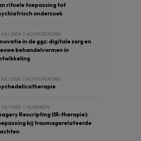
an rituele toepassing tot
sychiatrisch onderzoek
 JULI 2026
ACHTERGROND
nnovatie in de ggz: digitale zorg en
ieuwe behandelvormen in
ntwikkeling
 JULI 2026
ACHTERGROND
sychedelicatherapie
 JULI 2026
ALGEMEEN
magery Rescripting (IR-therapie):
oepassing bij traumagerelateerde
lachten