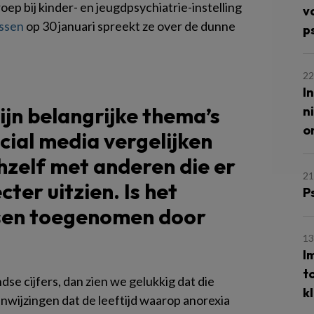
p bij kinder- en jeugdpsychiatrie-instelling
v
issen
op 30 januari spreekt ze over de dunne
p
22
I
zijn belangrijke thema’s
n
o
ocial media vergelijken
hzelf met anderen die er
21
cter uitzien. Is het
P
ssen toegenomen door
13
I
t
dse cijfers, dan zien we gelukkig dat die
k
 aanwijzingen dat de leeftijd waarop anorexia