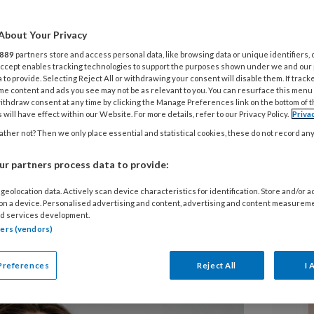
 fixatie? Hoe
About Your Privacy
889
partners store and access personal data, like browsing data or unique identifiers, 
eetstoornis?
 Accept enables tracking technologies to support the purposes shown under we and our
 to provide. Selecting Reject All or withdrawing your consent will disable them. If track
me content and ads you see may not be as relevant to you. You can resurface this menu
ithdraw consent at any time by clicking the Manage Preferences link on the bottom of 
 will have effect within our Website. For more details, refer to our Privacy Policy.
Priva
ther not? Then we only place essential and statistical cookies, these do not record an
t perfecte lichaam. Bezig zijn met
r partners process data to provide:
er wordt die aandacht voor een gezond
spreken over een eetstoornis? En hoe
geolocation data. Actively scan device characteristics for identification. Store and/or 
 on a device. Personalised advertising and content, advertising and content measurem
spreekkamer? Prof. Klaske
d services development.
tners (vendors)
et graatmagere meisje is maar het
Preferences
Reject All
I 