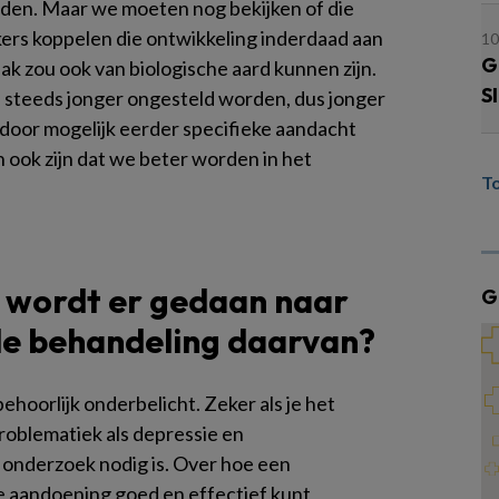
rden. Maar we moeten nog bekijken of die
rs koppelen die ontwikkeling inderdaad aan
10
G
ak zou ook van biologische aard kunnen zijn.
S
 steeds jonger ongesteld worden, dus jonger
door mogelijk eerder specifieke aandacht
n ook zijn dat we beter worden in het
T
 wordt er gedaan naar
G
de behandeling daarvan?
hoorlijk onderbelicht. Zeker als je het
roblematiek als depressie en
r onderzoek nodig is. Over hoe een
 de aandoening goed en effectief kunt