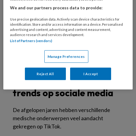
een theorie breed wordt gedragen, terwijl
We and our partners process data to provide:
daar wetenschappelijk weinig bewijs voor
bestaat.
Use precise geolocation data. Actively scan device characteristics for
identification. Store and/or access information on a device. Personalised
advertising and content, advertising and content measurement,
Vooral onderwerpen die emoties oproepen of
audience research and services development.
List of Partners (vendors)
herkenbare klachten beschrijven, verspreiden
zich snel.
Manage Preferences
Reject All
I Accept
Populaire medische
trends op sociale media
De afgelopen jaren hebben verschillende
medische onderwerpen veel aandacht
gekregen op TikTok.