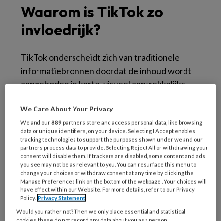
Waarom is TikTok zo
invloedrijk?
TikTok onderscheidt zich van traditionele
informatiebronnen doordat de inhoud wordt
aangeboden in korte, visueel aantrekkelijke
video’s. Complexe medische onderwerpen
We Care About Your Privacy
worden vaak teruggebracht tot eenvoudige
boodschappen die gemakkelijk te begrijpen en
We and our
889
partners store and access personal data, like browsing
data or unique identifiers, on your device. Selecting I Accept enables
te delen zijn.
tracking technologies to support the purposes shown under we and our
partners process data to provide. Selecting Reject All or withdrawing your
consent will disable them. If trackers are disabled, some content and ads
Het algoritme versterkt dit effect. Gebruikers
you see may not be as relevant to you. You can resurface this menu to
krijgen voortdurend vergelijkbare video’s
change your choices or withdraw consent at any time by clicking the
Manage Preferences link on the bottom of the webpage . Your choices will
voorgeschoteld, waardoor een bepaald
have effect within our Website. For more details, refer to our Privacy
Policy.
Privacy Statement
gezondheidsidee snel geloofwaardig kan gaan
Would you rather not? Then we only place essential and statistical
lijken. Hierdoor ontstaat soms de indruk dat
cookies, these do not record any data about you as a person