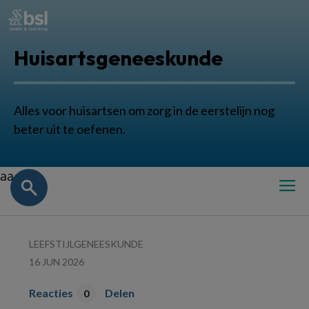
Huisartsgeneeskunde
Alles voor huisartsen om zorg in de eerstelijn nog
beter uit te oefenen.
aa
LEEFSTIJLGENEESKUNDE
16 JUN 2026
Reacties
Delen
0