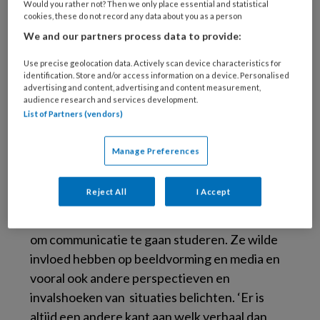
Would you rather not? Then we only place essential and statistical
criminaliteit en armoede. Terwijl er ook zoveel
cookies, these do not record any data about you as a person
moois is en gebeurt in deze wijk. Dat je
We and our partners process data to provide:
helemaal jezelf mag zijn ongeacht je
Use precise geolocation data. Actively scan device characteristics for
achtergrond bijvoorbeeld. Ik vroeg me af
identification. Store and/or access information on a device. Personalised
waarom dat niet in de krant of op de tv kwam.
advertising and content, advertising and content measurement,
audience research and services development.
Wie bepaalt dat?’
List of Partners (vendors)
Manage Preferences
Andere perspectieven
Reject All
I Accept
Het was voor Ollivieira een belangrijke reden
om communicatie te gaan studeren. Ze wilde
invloed hebben op beeldvorming en media en
vooral ook andere perspectieven en
invalshoeken van situaties belichten. ‘Er is
altijd een andere kant aan welk verhaal dan