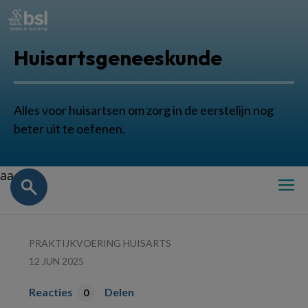
Huisartsgeneeskunde
Alles voor huisartsen om zorg in de eerstelijn nog
beter uit te oefenen.
aa
PRAKTIJKVOERING HUISARTS
12 JUN 2025
Reacties
Delen
0