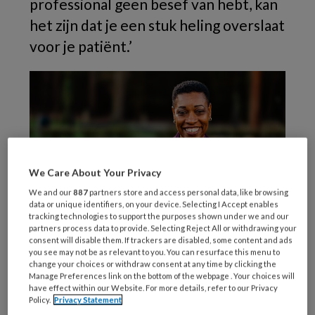
professional geen besef van hebt, kan
het zijn dat je een stuk heling overslaat
voor je patiënt.’
We Care About Your Privacy
We and our
887
partners store and access personal data, like browsing
data or unique identifiers, on your device. Selecting I Accept enables
tracking technologies to support the purposes shown under we and our
Mireille-Ollivieira
partners process data to provide. Selecting Reject All or withdrawing your
consent will disable them. If trackers are disabled, some content and ads
Mireille Ollivieira groeide op in de Bijlmer. Als
you see may not be as relevant to you. You can resurface this menu to
change your choices or withdraw consent at any time by clicking the
tiener verbaasde ze zich erover dat er in de
Manage Preferences link on the bottom of the webpage . Your choices will
media alleen slechte en lelijke verhalen over de
have effect within our Website. For more details, refer to our Privacy
Policy.
Privacy Statement
wijk werden verteld. ‘Het ging bijna alleen over