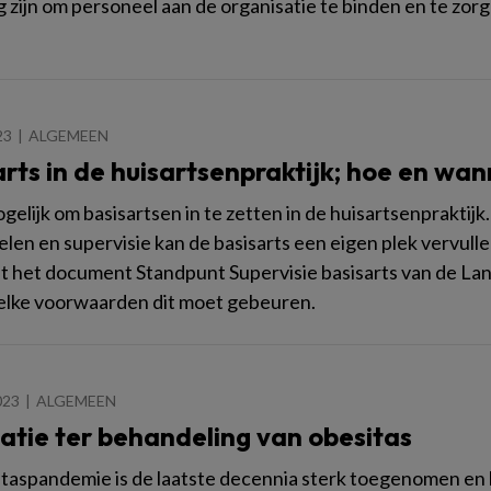
g zijn om personeel aan de organisatie te binden en te zorg
23
ALGEMEEN
rts in de huisartsenpraktijk; hoe en wa
ogelijk om basisartsen in te zetten in de huisartsenpraktij
len en supervisie kan de basisarts een eigen plek vervull
ft het document Standpunt Supervisie basisarts van de La
lke voorwaarden dit moet gebeuren.
023
ALGEMEEN
atie ter behandeling van obesitas
taspandemie is de laatste decennia sterk toegenomen en l