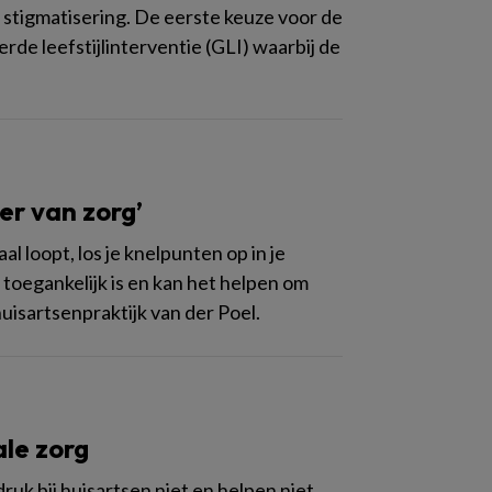
stigmatisering. De eerste keuze voor de
de leefstijlinterventie (GLI) waarbij de
er van zorg’
al loopt, los je knelpunten op in je
n toegankelijk is en kan het helpen om
uisartsenpraktijk van der Poel.
ale zorg
uk bij huisartsen niet en helpen niet