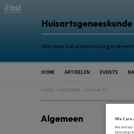
Huisartsgeneeskunde
Alles voor huisartsen om zorg in de eers
HOME
ARTIKELEN
EVENTS
NA
HOME
ALGEMEEN
PAGINA 77
Algemeen
We Care 
We and our
Selecting I