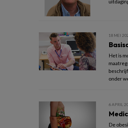
uitdagin
18 MEI 20
Basisa
Het is m
maatrege
beschrij
onder we
6 APRIL 2
Medic
De obesi