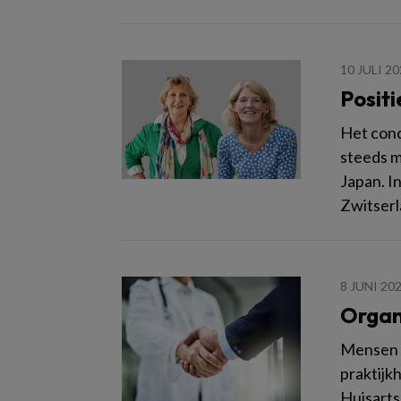
10 JULI 2
Posit
Het conc
steeds m
Japan. In
Zwitserl
8 JUNI 20
Organi
Mensen d
praktijk
Huisarts