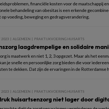
idsproblemen, financiële kosten voor de maatschappij en 
onele behandeling van obesitas is een erkende gecombineer
gt op voeding, beweging en gedragsverandering.
 2023
ALGEMEEN
PRAKTIJKVOERING HUISARTS
ijnszorg laagdrempelige en solidaire mani
zorg is maatwerk en niet 1, 2, 3 opgezet. Maar als het eenma
 kan je snelle en persoonlijke zorg bieden die voor iederee
sten te dekken. Dat zijn de ervaringen in de Rotterdamse h
 2023
ALGEMEEN
PRAKTIJKVOERING HUISARTS
uk huisartsenzorg niet lager door digit
erzochte digitale zorgtoepassingen verminderen de werkdr