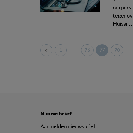
om perso
tegenove
Huisarts
...
...
77
1
76
78
Nieuwsbrief
Aanmelden nieuwsbrief