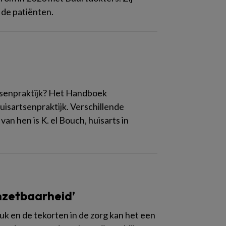
 de patiënten.
rtsenpraktijk? Het Handboek
isartsenpraktijk. Verschillende
n hen is K. el Bouch, huisarts in
nzetbaarheid’
k en de tekorten in de zorg kan het een