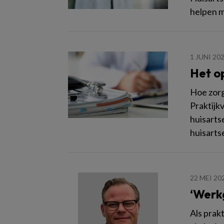
helpen m
1 JUNI 20
Het op
Hoe zorg
Praktijk
huisarts
huisarts
22 MEI 20
‘Werk
Als prak