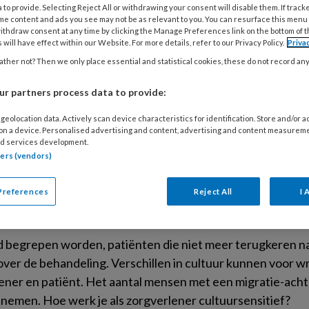
 to provide. Selecting Reject All or withdrawing your consent will disable them. If track
me content and ads you see may not be as relevant to you. You can resurface this menu
ER 2023
ALGEMEEN
ithdraw consent at any time by clicking the Manage Preferences link on the bottom of 
 will have effect within our Website. For more details, refer to our Privacy Policy.
Priva
 Videler: ‘Meer aandacht voor ouderen m
ther not? Then we only place essential and statistical cookies, these do not record an
 persoonlijkheidsstoornissen, depressie. Gaat het om o
r partners process data to provide:
uisarts) veel minder besproken en behandeld dan bij overige
og ouderenpsychiatrie Arjan Videler. Een aantal TOPGGz-i
geolocation data. Actively scan device characteristics for identification. Store and/or 
rtsen van advies te voorzien en op weg te helpen.
 on a device. Personalised advertising and content, advertising and content measurem
d services development.
tners (vendors)
Preferences
Reject All
I 
023
ACHTERGROND
PRAKTIJKVOERING HUISARTS
over cultuursensitieve zorg
 begrepen worden, patiënten die niet meer terugkeren naa
ver de behandeling. Verschillen in cultuur kunnen voor wr
ener en patiënt. Het aantal mensen met een migratie-acht
nemen. Hoe werk je als zorgverlener cultuursensitief?