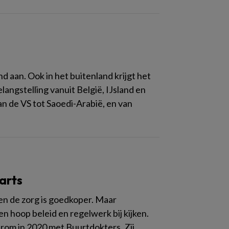
d aan. Ook in het buitenland krijgt het
langstelling vanuit België, IJsland en
van de VS tot Saoedi-Arabië, en van
sarts
en de zorg is goedkoper. Maar
n hoop beleid en regelwerk bij kijken.
rom in 2020 met Buurtdokters. Zij