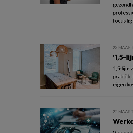
gezondhe
professi
focus li
23 MAART
‘1,5-l
1,5-lijns
praktijk,
eigen ko
22 MAART
Werkdr
Vier ond