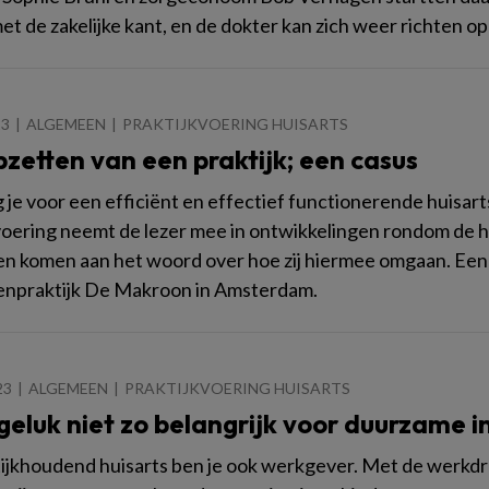
et de zakelijke kant, en de dokter kan zich weer richten op
23
ALGEMEEN
PRAKTIJKVOERING HUISARTS
zetten van een praktijk; een casus
 je voor een efficiënt en effectief functionerende huisa
voering neemt de lezer mee in ontwikkelingen rondom de hu
en komen aan het woord over hoe zij hiermee omgaan. Een va
enpraktijk De Makroon in Amsterdam.
23
ALGEMEEN
PRAKTIJKVOERING HUISARTS
geluk niet zo belangrijk voor duurzame i
tijkhoudend huisarts ben je ook werkgever. Met de werkdru