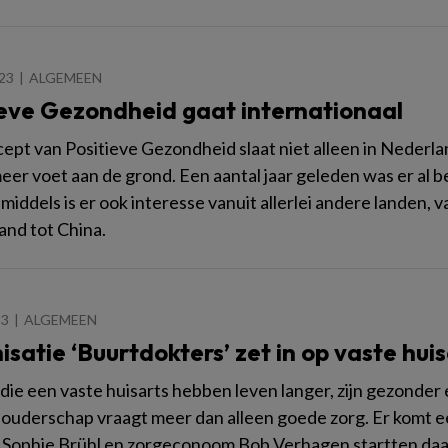
023
ALGEMEEN
ieve Gezondheid gaat internationaal
ept van Positieve Gezondheid slaat niet alleen in Nederlan
eer voet aan de grond. Een aantal jaar geleden was er al be
middels is er ook interesse vanuit allerlei andere landen, 
and tot China.
23
ALGEMEEN
satie ‘Buurtdokters’ zet in op vaste hui
ie een vaste huisarts hebben leven langer, zijn gezonder 
houderschap vraagt meer dan alleen goede zorg. Er komt ee
 Sophie Brühl en zorgeconoom Bob Verhagen startten daa