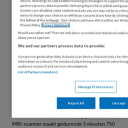
device. Selecting I Accept enables tracking technologies to support th
partners process data to provide. Selecting Reject All or withdrawing your
trackers are disabled, some content and ads you see may not be as releva
menu to change your choices or withdraw consent at any time by clickin
the bottom of the webpage . Your choices will have effect within our Websi
Bewegende tumor
Privacy Policy.
Privacy Statement
Would you rather not? Then we only place essential and statistical cookies
about you as a person
Het team van het Antoni van Leeuwenhoek
We and our partners process data to provide:
heeft nu een manier bedacht om een 3D-MRI-
film te kunnen maken waarop de beweging van
Use precise geolocation data. Actively scan device characteristics for iden
information on a device. Personalised advertising and content, advertisi
de tumor driedimensionaal (3D) te zien is – in
audience research and services development.
drie richtingen. Afgelopen week hebben zij als
List of Partners (vendors)
eerste in Europa een patiënt bestraald met
behulp van zo’n 3D-film. De patiënt is
Manage Preferences
behandeld voor een lever uitzaaiing.
Reject All
I Accept
Een 3D-MRI-film maken heeft nogal wat meer
voeten in aarde dan een video op je mobiel. De
MRI-scanner maakt gedurende 5 minuten 750