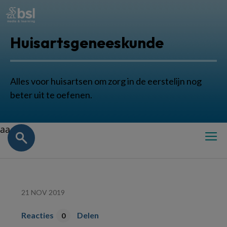
Huisartsgeneeskunde
Alles voor huisartsen om zorg in de eerstelijn nog
beter uit te oefenen.
aa
21 NOV 2019
Reacties
Delen
0