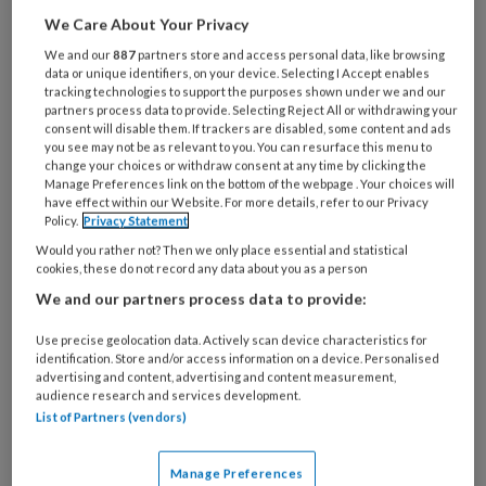
We Care About Your Privacy
Vooral bij vrouwen worden hartklachten nogal
We and our
887
partners store and access personal data, like browsing
data or unique identifiers, on your device. Selecting I Accept enables
eens over het hoofd gezien, maar ook bij
tracking technologies to support the purposes shown under we and our
partners process data to provide. Selecting Reject All or withdrawing your
mannen is het niet direct het eerste waar
consent will disable them. If trackers are disabled, some content and ads
artsen aan denken. Bij vrouwen ontstaat de
you see may not be as relevant to you. You can resurface this menu to
change your choices or withdraw consent at any time by clicking the
verwarring, omdat ze vaak andere, subtielere
Manage Preferences link on the bottom of the webpage . Your choices will
symptomen hebben dan mannen. Zo voelen ze
have effect within our Website. For more details, refer to our Privacy
Policy.
Privacy Statement
niet altijd druk op de borst en gaan ze ook niet
Would you rather not? Then we only place essential and statistical
overmatig zweten. Doen ze dat wel, dan
cookies, these do not record any data about you as a person
worden de klachten vaak toegeschreven aan
We and our partners process data to provide:
de overgang
. Andere symptomen, zoals
Use precise geolocation data. Actively scan device characteristics for
duizeligheid, hartkloppingen, vermoeidheid en
identification. Store and/or access information on a device. Personalised
kortademigheid lijken dan weer eerder te
advertising and content, advertising and content measurement,
audience research and services development.
duiden op een paniekaanval.
List of Partners (vendors)
2. Slechte werking van de
Manage Preferences