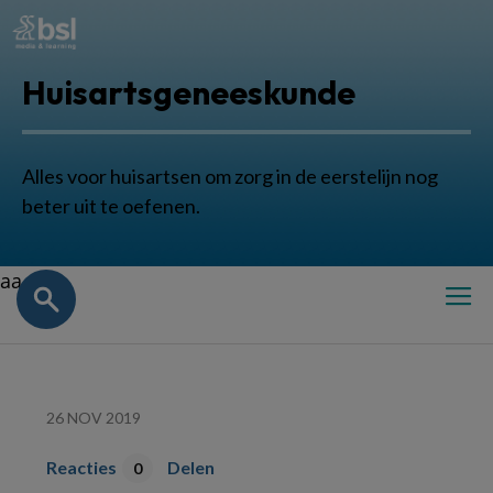
Huisartsgeneeskunde
Alles voor huisartsen om zorg in de eerstelijn nog
beter uit te oefenen.
aa
26 NOV 2019
Reacties
Delen
0