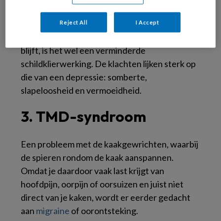
schildklier
Reject All
I Accept
Als er één aandoening is die lang onopgemerkt
blijft, is het wel een verminderde
schildklierwerking. De klachten lijken sterk op
die van een depressie: somberte,
slapeloosheid en vermoeidheid.
3. TMD-syndroom
Een probleem met de kaakgewrichten, waarbij
de spieren rondom de kaak aanspannen.
Omdat je daardoor vaak last krijgt van
hoofdpijn, oorpijn of oorsuizen en juist niet
direct van je kaken, wordt er eerder gedacht
aan
migraine
of oorontsteking.