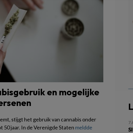
bisgebruik en mogelijke
ersenen
L
mt, stijgt het gebruik van cannabis onder
7
ot 50 jaar. In de Verenigde Staten
meldde
S