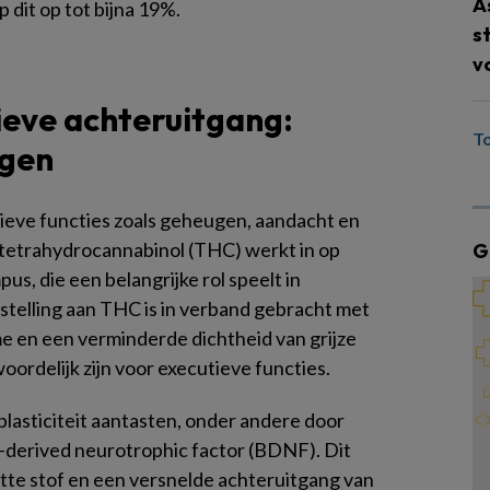
A
p dit op tot bijna 19%.
s
v
ieve achteruitgang:
T
ngen
ieve functies zoals geheugen, aandacht en
tetrahydrocannabinol (THC) werkt in op
G
s, die een belangrijke rol speelt in
telling aan THC is in verband gebracht met
 en een verminderde dichtheid van grijze
ordelijk zijn voor executieve functies.
lasticiteit aantasten, onder andere door
n-derived neurotrophic factor (BDNF). Dit
witte stof en een versnelde achteruitgang van