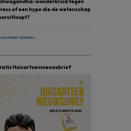
shwagandha: wonderkruid tegen
tress of een hype die de wetenschap
ooruitloopt?
oon meer nieuws
ratis Huisartsennieuwsbrief