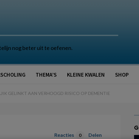
telijn nog beter uit te oefenen.
SCHOLING
THEMA’S
KLEINE KWALEN
SHOP
IK GELINKT AAN VERHOOGD RISICO OP DEMENTIE
G
Reacties
Delen
0