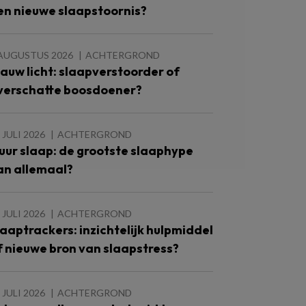
en nieuwe slaapstoornis?
 AUGUSTUS 2026
ACHTERGROND
lauw licht: slaapverstoorder of
verschatte boosdoener?
 JULI 2026
ACHTERGROND
 uur slaap: de grootste slaaphype
an allemaal?
 JULI 2026
ACHTERGROND
laaptrackers: inzichtelijk hulpmiddel
f nieuwe bron van slaapstress?
 JULI 2026
ACHTERGROND