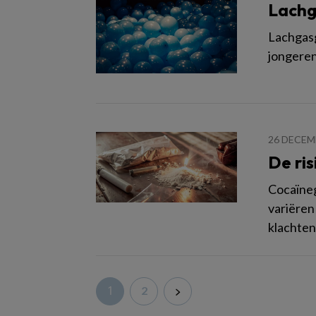
Lachg
Lachgasg
jongeren
26 DECEM
De ris
Cocaïneg
variëren
klachten
1
2