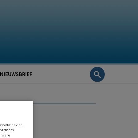
NIEUWSBRIEF
on your device.
 partners
ers are