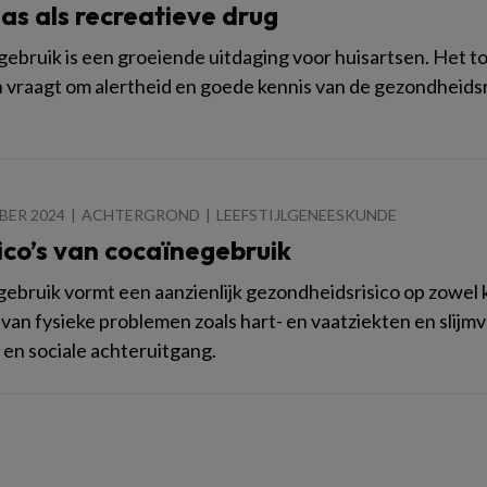
as als recreatieve drug
ebruik is een groeiende uitdaging voor huisartsen. Het 
 vraagt om alertheid en goede kennis van de gezondheidsr
BER 2024
ACHTERGROND
LEEFSTIJLGENEESKUNDE
ico’s van cocaïnegebruik
ebruik vormt een aanzienlijk gezondheidsrisico op zowel k
 van fysieke problemen zoals hart- en vaatziekten en slijm
 en sociale achteruitgang.