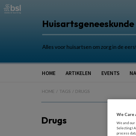
Huisartsgeneeskunde
Alles voor huisartsen om zorg in de eers
HOME
ARTIKELEN
EVENTS
NA
HOME
TAGS
DRUGS
We Care 
Drugs
We and our
Selecting I
process data