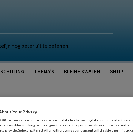
telijn nog beter uit te oefenen.
SCHOLING
THEMA’S
KLEINE KWALEN
SHOP
About Your Privacy
889
partners store and access personal data, like browsing data or unique identifiers, 
 Accept enables tracking technologies to support the purposes shown under we and our
 to provide. Selecting Reject All or withdrawing your consent will disable them. If track