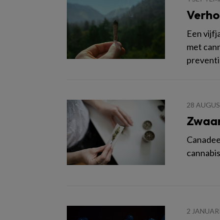
Verho
Een vijf
met cann
preventi
28 AUGUS
Zwaar
Canadees
cannabisg
2 JANUAR