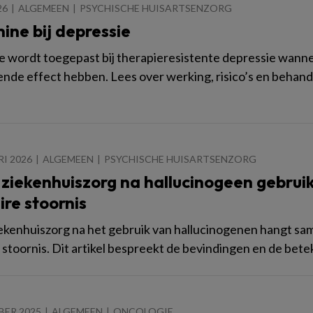
26
ALGEMEEN
PSYCHISCHE HUISARTSENZORG
ine bij depressie
 wordt toegepast bij therapieresistente depressie wann
nde effect hebben. Lees over werking, risico’s en behand
RI 2026
ALGEMEEN
PSYCHISCHE HUISARTSENZORG
ziekenhuiszorg na hallucinogeen gebruik
ire stoornis
ekenhuiszorg na het gebruik van hallucinogenen hangt sa
e stoornis. Dit artikel bespreekt de bevindingen en de bete
BER 2025
ALGEMEEN
ONCOLOGIE