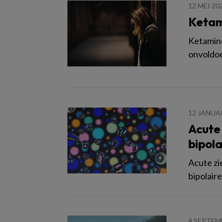
12 MEI 20
Ketam
Ketamine
onvoldoe
12 JANUA
Acute 
bipola
Acute zi
bipolair
4 SEPTEM