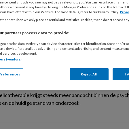
me content and ads you see may not be as relevant to you. You can resurface this menu
ithdraw consent at any time by clicking the Manage Preferences link on the bottom of 
026
ACHTERGROND
PSYCHISCHE HUISARTSENZORG
 will have effect within our Website. For more details, refer to our Privacy Policy.
Priva
chiedenis van psychedelica: van rituele
ther not? Then we only place essential and statistical cookies, these do not record an
iatrisch onderzoek
r partners process data to provide:
iedenis van psychedelica loopt van eeuwenoude rituelen
geolocation data. Actively scan device characteristics for identification. Store and/or 
 psilocybine, MDMA en ketamine.
 on a device. Personalised advertising and content, advertising and content measurem
d services development.
tners (vendors)
026
Preferences
ACHTERGROND
PSYCHISCHE HUISARTSENZORG
Reject All
I 
edelicatherapie
licatherapie krijgt steeds meer aandacht binnen de psych
 en de huidige stand van onderzoek.