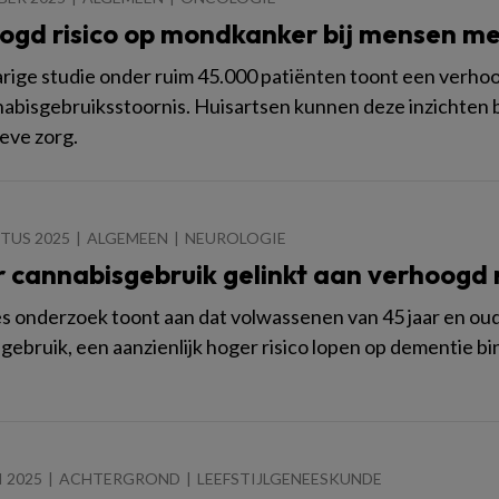
ogd risico op mondkanker bij mensen me
jarige studie onder ruim 45.000 patiënten toont een verho
abisgebruiksstoornis. Huisartsen kunnen deze inzichten b
eve zorg.
TUS 2025
ALGEMEEN
NEUROLOGIE
 cannabisgebruik gelinkt aan verhoogd 
 onderzoek toont aan dat volwassenen van 45 jaar en oud
ebruik, een aanzienlijk hoger risico lopen op dementie binne
I 2025
ACHTERGROND
LEEFSTIJLGENEESKUNDE