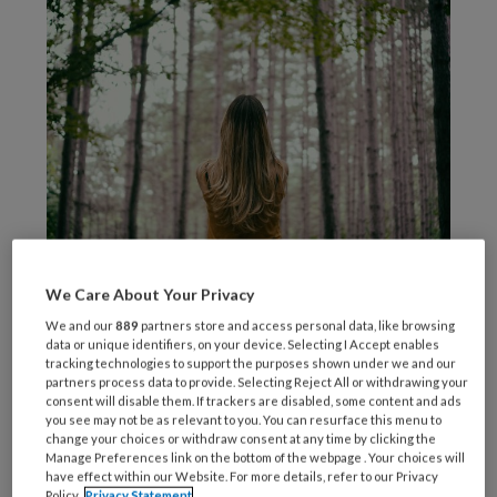
Lage vaccinatiegraad
We Care About Your Privacy
We and our
889
partners store and access personal data, like browsing
onder jonge vrouwen met
data or unique identifiers, on your device. Selecting I Accept enables
tracking technologies to support the purposes shown under we and our
baarmoederhalskanker
partners process data to provide. Selecting Reject All or withdrawing your
consent will disable them. If trackers are disabled, some content and ads
you see may not be as relevant to you. You can resurface this menu to
change your choices or withdraw consent at any time by clicking the
Uit een recent
onderzoek van Amsterdam
Manage Preferences link on the bottom of the webpage . Your choices will
UMC
, gebaseerd op data van de Nederlandse
have effect within our Website. For more details, refer to our Privacy
Policy.
Privacy Statement