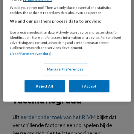
Kankerregistratie van het Integraal
Would you rather not? Then we only place essential and statistical
Kankercentrum Nederland (IKNL), blijkt dat
cookies, these do not record any data about you as a person
slechts 15 procent van de vrouwen onder de
We and our partners process data to provide:
dertig jaar met baarmoederhalskanker
Use precise geolocation data. Actively scan device characteristics for
gevaccineerd is tegen HPV. In de algemene
identification. Store and/or access information on a device. Personalised
populatie ligt dit percentage op ten minste 55
advertising and content, advertising and content measurement,
audience research and services development.
procent. Dit betekent dat 85 procent van de
List of Partners (vendors)
onderzochte vrouwen
niet gevaccineerd was.
Manage Preferences
Redenen voor lage
Reject All
I Accept
vaccinatiegraad
Uit
eerder onderzoek van het RIVM
blijkt dat
verschillende factoren een rol spelen bij de
keuze om zich niet te laten vaccineren: