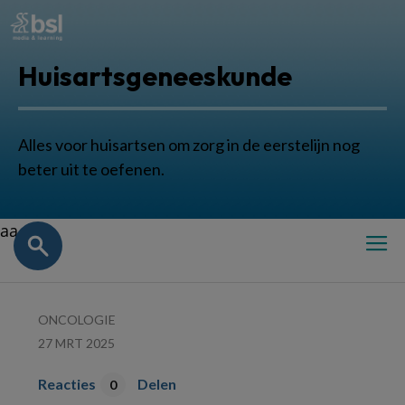
Huisartsgeneeskunde
Alles voor huisartsen om zorg in de eerstelijn nog
beter uit te oefenen.
aa
ONCOLOGIE
27 MRT 2025
Reacties
Delen
0