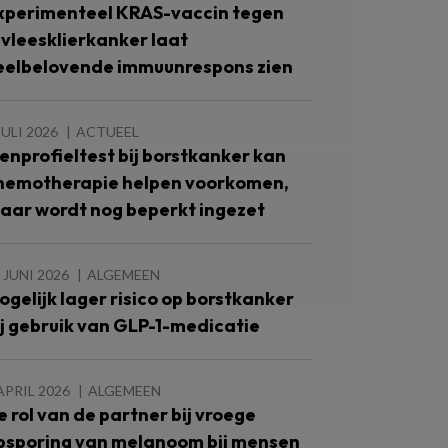
xperimenteel KRAS-vaccin tegen
lvleesklierkanker laat
eelbelovende immuunrespons zien
JULI 2026
ACTUEEL
enprofieltest bij borstkanker kan
hemotherapie helpen voorkomen,
aar wordt nog beperkt ingezet
 JUNI 2026
ALGEMEEN
ogelijk lager risico op borstkanker
ij gebruik van GLP-1-medicatie
APRIL 2026
ALGEMEEN
e rol van de partner bij vroege
psporing van melanoom bij mensen