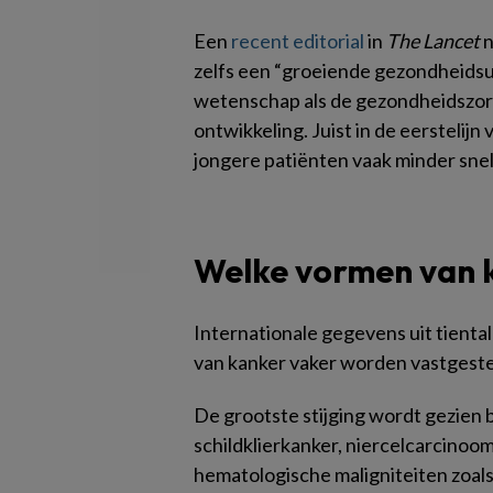
Een
recent editorial
in
The Lancet
n
zelfs een “groeiende gezondheidsui
wetenschap als de gezondheidszor
ontwikkeling. Juist in de eerstelijn
jongere patiënten vaak minder sn
Welke vormen van 
Internationale gegevens uit tienta
van kanker vaker worden vastgeste
De grootste stijging wordt gezien
schildklierkanker, niercelcarcino
hematologische maligniteiten zoals