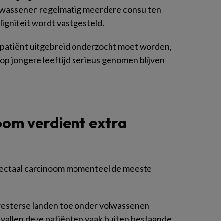
olwassenen regelmatig meerdere consulten
ligniteit wordt vastgesteld.
e patiënt uitgebreid onderzocht moet worden,
p jongere leeftijd serieus genomen blijven
oom verdient extra
lorectaal carcinoom momenteel de meeste
westerse landen toe onder volwassenen
ijd vallen deze patiënten vaak buiten bestaande