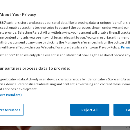
ngvolwassenen
About Your Privacy
887
partners store and access personal data, like browsing data or unique identifiers, 
 Accept enables tracking technologies to support the purposes shown under we and our
 to provide. Selecting Reject All or withdrawing your consent will disable them. If track
me content and ads you see may not be as relevant to you. You can resurface this menu
ithdraw consent at any time by clicking the Manage Preferences link on the bottom of 
 will have effect within our Website. For more details, refer to our Privacy Policy.
Priva
ther not? Then we only place essential and statistical cookies, these do not record an
n krijgen kanker. Welke tumoren
r partners process data to provide:
 herkenning belangrijk en wat
?
geolocation data. Actively scan device characteristics for identification. Store and/or 
 on a device. Personalised advertising and content, advertising and content measurem
d services development.
tners (vendors)
L
Preferences
Reject All
I 
23