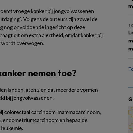
m
oemt vroege kanker bij jongvolwassenen
tdaging”. Volgens de auteurs zijn zowel de
18
g nog onvoldoende ingericht op deze
L
 vraagt dit om extra alertheid, omdat kanker bij
m
el wordt overwogen.
m
T
kanker nemen toe?
llen landen laten zien dat meerdere vormen
ld bij jongvolwassenen.
G
 bij colorectaal carcinoom, mammacarcinoom,
om, endometriumcarcinoom en bepaalde
 leukemie.