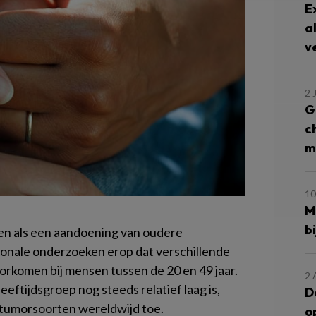
E
a
v
2 
G
c
m
10
M
b
ien als een aandoening van oudere
ionale onderzoeken erop dat verschillende
orkomen bij mensen tussen de 20 en 49 jaar.
2 
eeftijdsgroep nog steeds relatief laag is,
D
 tumorsoorten wereldwijd toe.
o