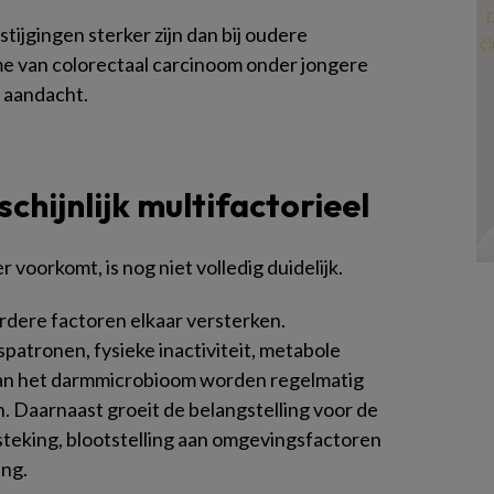
tijgingen sterker zijn dan bij oudere
me van colorectaal carcinoom onder jongere
 aandacht.
chijnlijk multifactorieel
voorkomt, is nog niet volledig duidelijk.
ere factoren elkaar versterken.
atronen, fysieke inactiviteit, metabole
an het darmmicrobioom worden regelmatig
. Daarnaast groeit de belangstelling voor de
steking, blootstelling aan omgevingsfactoren
ing.