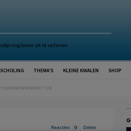
telijn nog beter uit te oefenen.
SCHOLING
THEMA’S
KLEINE KWALEN
SHOP
VOLWASSENEN NEEMT TOE
G
Reacties
Delen
0