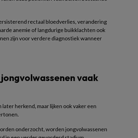
ersisterend rectaal bloedverlies, verandering
aarde anemie of langdurige buikklachten ook
nnen zijn voor verdere diagnostiek wanneer
j jongvolwassenen vaak
later herkend, maar lijken ook vaker een
ertonen.
worden onderzocht, worden jongvolwassenen
rd in een verder gevorderd stadium.