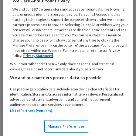
We Care About Your Privacy
deze vorm van aanvullende diagnostiek in
We and our
887
partners store and access personal data, like browsing
data or unique identifiers, on your device. Selecting I Accept enables
Nederland nog relatief weinig gebruikt.
tracking technologies to support the purposes shown under we and our
partners process data to provide. Selecting Reject All or withdrawing your
Uit onderzoek van het Integraal
consent will disable them. If trackers are disabled, some content and ads
you see may not be as relevant to you. You can resurface this menu to
Kankercentrum Nederland (IKNL) blijkt dat
change your choices or withdraw consent at any time by clicking the
Manage Preferences link on the bottom of the webpage . Your choices will
ongeveer één op de drie patiënten die voor
have effect within our Website. For more details, refer to our Privacy
een genprofieltest in aanmerking komt, de test
Policy.
Privacy Statement
daadwerkelijk krijgt. Dat betekent mogelijk dat
Would you rather not? Then we only place essential and statistical
cookies, these do not record any data about you as a person
sommige patiënten chemotherapie ondergaan
We and our partners process data to provide:
terwijl dit achteraf niet nodig zou zijn geweest.
Use precise geolocation data. Actively scan device characteristics for
identification. Store and/or access information on a device. Personalised
advertising and content, advertising and content measurement,
audience research and services development.
Wat is een
List of Partners (vendors)
genprofieltest?
Manage Preferences