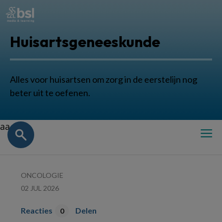
Huisartsgeneeskunde
Alles voor huisartsen om zorg in de eerstelijn nog
beter uit te oefenen.
aa
ONCOLOGIE
02 JUL 2026
Reacties
Delen
0