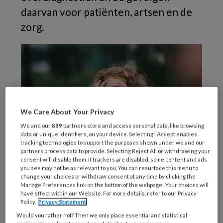
daarvan voor patiënten, artsen en de
zorg.
We Care About Your Privacy
We and our
889
partners store and access personal data, like browsing
data or unique identifiers, on your device. Selecting I Accept enables
tracking technologies to support the purposes shown under we and our
partners process data to provide. Selecting Reject All or withdrawing your
consent will disable them. If trackers are disabled, some content and ads
you see may not be as relevant to you. You can resurface this menu to
Toenemende vraag naar
change your choices or withdraw consent at any time by clicking the
Manage Preferences link on the bottom of the webpage . Your choices will
tests en diagnoses
have effect within our Website. For more details, refer to our Privacy
Policy.
Privacy Statement
Would you rather not? Then we only place essential and statistical