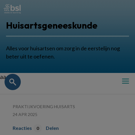
Huisartsgeneeskunde
Alles voor huisartsen om zorg in de eerstelijn nog
beter uit te oefenen.
aa
PRAKTIJKVOERING HUISARTS
24 APR 2025
Reacties
Delen
0