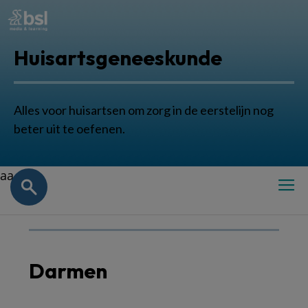
Huisartsgeneeskunde
Alles voor huisartsen om zorg in de eerstelijn nog
beter uit te oefenen.
aa
Darmen