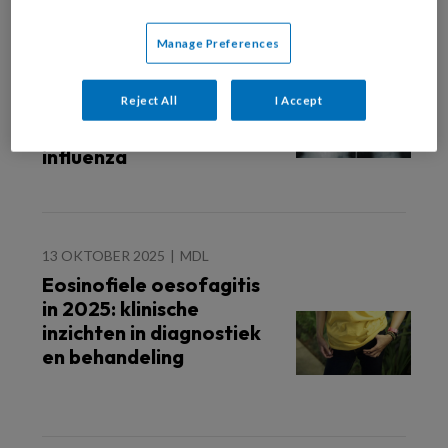
23 JANUARI 2026
LONGZIEKTEN
Manage Preferences
Darmbacteriën en
bescherming tegen
Reject All
I Accept
bacteriële
longontsteking na
influenza
13 OKTOBER 2025
MDL
Eosinofiele oesofagitis
in 2025: klinische
inzichten in diagnostiek
en behandeling