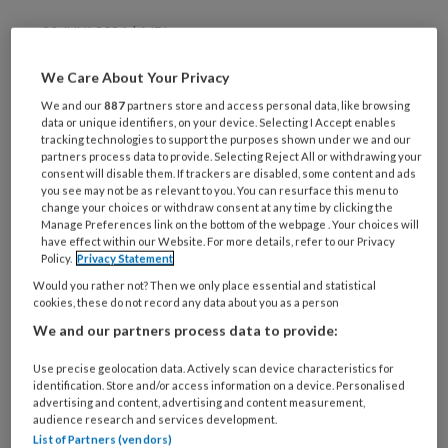
30 JUNI 2026
MDL
Leaky gut: wat is het en
We Care About Your Privacy
wat moeten huisartsen
weten?
We and our
887
partners store and access personal data, like browsing
data or unique identifiers, on your device. Selecting I Accept enables
tracking technologies to support the purposes shown under we and our
partners process data to provide. Selecting Reject All or withdrawing your
consent will disable them. If trackers are disabled, some content and ads
you see may not be as relevant to you. You can resurface this menu to
change your choices or withdraw consent at any time by clicking the
Manage Preferences link on the bottom of the webpage . Your choices will
have effect within our Website. For more details, refer to our Privacy
16 JUNI 2026
LEEFSTIJLGENEESKUNDE
Policy.
Privacy Statement
TikTok-geneeskunde en
Would you rather not? Then we only place essential and statistical
cookies, these do not record any data about you as a person
medische desinformatie
We and our partners process data to provide:
Use precise geolocation data. Actively scan device characteristics for
identification. Store and/or access information on a device. Personalised
advertising and content, advertising and content measurement,
audience research and services development.
List of Partners (vendors)