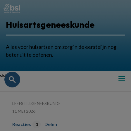
Huisartsgeneeskunde
Alles voor huisartsen om zorg in de eerstelijn nog
beter uit te oefenen.
aa
LEEFSTIJLGENEESKUNDE
11 MEI 2026
Reacties
Delen
0