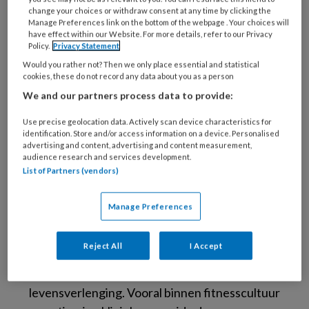
change your choices or withdraw consent at any time by clicking the
termen zoals GLP-1 agonisten,
Manage Preferences link on the bottom of the webpage . Your choices will
groeihormoonstimulerende peptiden of
have effect within our Website. For more details, refer to our Privacy
Policy.
Privacy Statement
regeneratieve peptides. Dat veranderde snel
Would you rather not? Then we only place essential and statistical
toen afslankmedicatie zoals semaglutide
cookies, these do not record any data about you as a person
wereldwijd doorbrak en sociale media
We and our partners process data to provide:
overspoeld raakten met content over
Use precise geolocation data. Actively scan device characteristics for
longevity, biohacking en “optimalisatie van het
identification. Store and/or access information on a device. Personalised
menselijk lichaam”.
advertising and content, advertising and content measurement,
audience research and services development.
List of Partners (vendors)
Sindsdien worden peptiden online
gepresenteerd als de volgende stap in
Manage Preferences
gezondheidsverbetering. Niet alleen voor
obesitas of diabetes, maar ook voor spiergroei,
Reject All
I Accept
huidverjonging, slaapkwaliteit, herstel,
cognitieve prestaties en zelfs
levensverlenging. Vooral binnen fitnesscultuur