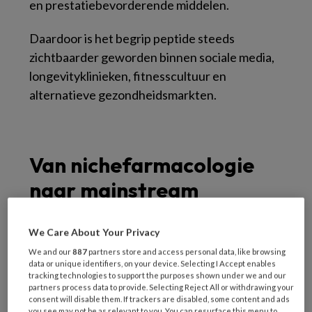
en prestatiebevorderende middelen.
Daardoor is het begrip peptide steeds
zichtbaarder geworden binnen sociale media,
longevityklinieken, fitnesscultuur en
alternatieve gezondheidsmarkten.
Van nichefarmacologie
naar mainstream
gezondheidstrend
We Care About Your Privacy
Peptiden waren lange tijd vooral een
We and our
887
partners store and access personal data, like browsing
data or unique identifiers, on your device. Selecting I Accept enables
onderwerp binnen gespecialiseerde
tracking technologies to support the purposes shown under we and our
partners process data to provide. Selecting Reject All or withdrawing your
farmacologie en endocrinologie. Buiten de
consent will disable them. If trackers are disabled, some content and ads
medische wereld kende vrijwel niemand
you see may not be as relevant to you. You can resurface this menu to