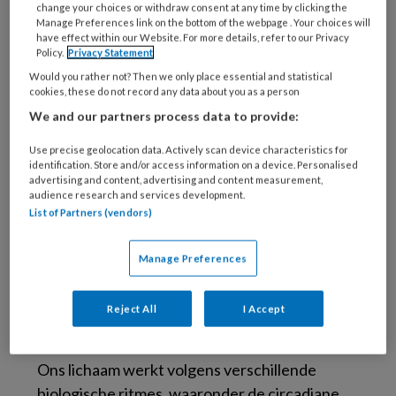
change your choices or withdraw consent at any time by clicking the
van de maan of in het extra licht dat ze
Manage Preferences link on the bottom of the webpage . Your choices will
have effect within our Website. For more details, refer to our Privacy
verspreidt.
Policy.
Privacy Statement
Would you rather not? Then we only place essential and statistical
Hoewel de maan wel degelijk invloed heeft op
cookies, these do not record any data about you as a person
eb en vloed, is het maar de vraag of die kracht
We and our partners process data to provide:
ook effect heeft op het menselijk lichaam. De
Use precise geolocation data. Actively scan device characteristics for
zwaartekracht is daarvoor te zwak, en het licht
identification. Store and/or access information on a device. Personalised
van de maan is minimaal – ongeveer een halve
advertising and content, advertising and content measurement,
audience research and services development.
lux, terwijl een brandende kaars al het dubbele
List of Partners (vendors)
produceert.
Manage Preferences
Reject All
I Accept
Biologische ritmes en licht
Ons lichaam werkt volgens verschillende
biologische ritmes, waaronder de circadiane