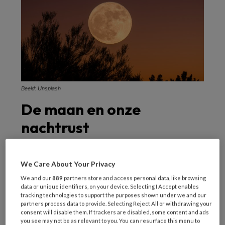
Beeld: Unsplash
De maan en onze
nachtrust
Het idee dat de volle maan onze slaap
We Care About Your Privacy
beïnvloedt, bestaat al eeuwen. Veel mensen
We and our
889
partners store and access personal data, like browsing
merken dat ze onrustiger slapen, moeilijker
data or unique identifiers, on your device. Selecting I Accept enables
inslapen of vaker wakker worden wanneer de
tracking technologies to support the purposes shown under we and our
partners process data to provide. Selecting Reject All or withdrawing your
maan vol aan de hemel staat. De verklaring
consent will disable them. If trackers are disabled, some content and ads
you see may not be as relevant to you. You can resurface this menu to
wordt vaak gezocht in de aantrekkingskracht