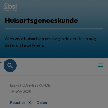
Huisartsgeneeskunde
Alles voor huisartsen om zorg in de eerstelijn nog
beter uit te oefenen.
aa
LEEFSTIJLGENEESKUNDE
19 NOV 2025
Reacties
Delen
0