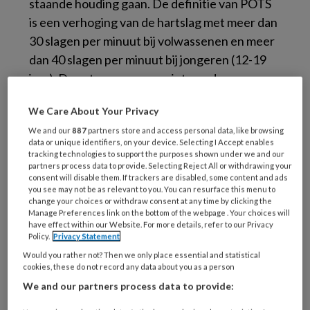
staande houding gaan. De definitie van POTS
is een verhoging van de hartslag met meer dan
30 slagen per minuut bij volwassenen en meer
dan 40 slagen per minuut bij jongeren (12-19
jaar). Deze toename mag niet worden
verklaard door orthostatische hypotensie,
We Care About Your Privacy
waarbij de systolische bloeddruk met meer dan
We and our
887
partners store and access personal data, like browsing
20 mmHg daalt.
data or unique identifiers, on your device. Selecting I Accept enables
tracking technologies to support the purposes shown under we and our
partners process data to provide. Selecting Reject All or withdrawing your
consent will disable them. If trackers are disabled, some content and ads
you see may not be as relevant to you. You can resurface this menu to
Oorzaken en mechanisme
change your choices or withdraw consent at any time by clicking the
Manage Preferences link on the bottom of the webpage . Your choices will
have effect within our Website. For more details, refer to our Privacy
Bij een gezonde persoon zorgt het autonome
Policy.
Privacy Statement
zenuwstelsel ervoor dat de bloedcirculatie
Would you rather not? Then we only place essential and statistical
zich aanpast wanneer iemand gaat staan. Dit
cookies, these do not record any data about you as a person
systeem activeert vasoconstrictie om de
We and our partners process data to provide:
bloedtoevoer naar de hersenen te behouden,