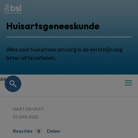
Huisartsgeneeskunde
Alles voor huisartsen om zorg in de eerstelijn nog
beter uit te oefenen.
aa
HART EN VAAT
07 APR 2025
Reacties
Delen
0