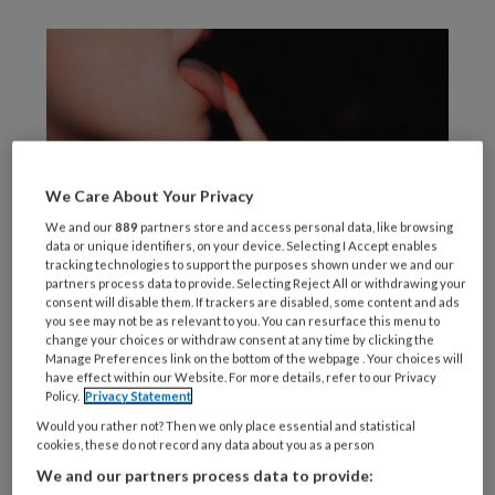
We Care About Your Privacy
We and our
889
partners store and access personal data, like browsing
data or unique identifiers, on your device. Selecting I Accept enables
tracking technologies to support the purposes shown under we and our
partners process data to provide. Selecting Reject All or withdrawing your
consent will disable them. If trackers are disabled, some content and ads
you see may not be as relevant to you. You can resurface this menu to
Nicotinesticks zonder tabak zijn sinds kort
change your choices or withdraw consent at any time by clicking the
verkrijgbaar op de Nederlandse markt. Deze
Manage Preferences link on the bottom of the webpage . Your choices will
have effect within our Website. For more details, refer to our Privacy
producten worden verkocht in diverse smaken
Policy.
Privacy Statement
en zijn met name populair onder jongeren.
Would you rather not? Then we only place essential and statistical
Volgens recent onderzoek van het
cookies, these do not record any data about you as a person
Rijksinstituut voor Volksgezondheid en Milieu
We and our partners process data to provide: