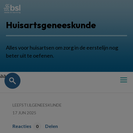
Huisartsgeneeskunde
Alles voor huisartsen om zorg in de eerstelijn nog
beter uit te oefenen.
aa
LEEFSTIJLGENEESKUNDE
17 JUN 2025
Reacties
Delen
0