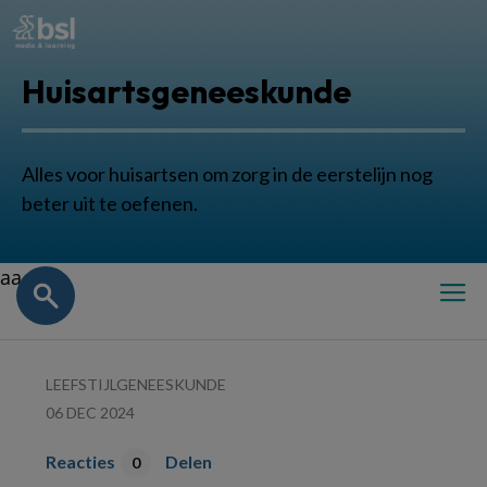
Huisartsgeneeskunde
Alles voor huisartsen om zorg in de eerstelijn nog
beter uit te oefenen.
aa
LEEFSTIJLGENEESKUNDE
06 DEC 2024
Reacties
Delen
0