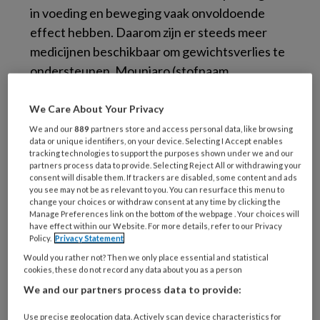
in voeding en beweging vaak onvoldoende
effect hebben. Daarom zijn er steeds meer
medicijnen beschikbaar om gewichtsverlies te
ondersteunen. Mounjaro (stofnaam
Tirzepatide
) lijkt een beloftevolle aanvulling te
zijn voor patiënten met obesitas en biedt
We Care About Your Privacy
mogelijk meer gewichtsverlies dan eerdere
We and our
889
partners store and access personal data, like browsing
data or unique identifiers, on your device. Selecting I Accept enables
opties zoals Ozempic. Uit
onderzoek blijkt
dat
tracking technologies to support the purposes shown under we and our
behandeling met Mounjaro de HbA1c-waarde
partners process data to provide. Selecting Reject All or withdrawing your
consent will disable them. If trackers are disabled, some content and ads
(hemoglobine A1c), een maat voor de controle
you see may not be as relevant to you. You can resurface this menu to
change your choices or withdraw consent at any time by clicking the
van de bloedsuikerspiegel, bij patiënten met
Manage Preferences link on the bottom of the webpage . Your choices will
type 2 diabetes kan verlagen. Dit artikel
have effect within our Website. For more details, refer to our Privacy
Policy.
Privacy Statement
bespreekt de werking, indicaties en
Would you rather not? Then we only place essential and statistical
bijwerkingen van Mounjaro, gericht op de rol
cookies, these do not record any data about you as a person
van huisartsen in de behandeling van obesitas.
We and our partners process data to provide:
Use precise geolocation data. Actively scan device characteristics for