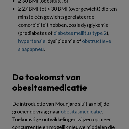
≥ 30 BMI (obesitas), of
≥ 27 BMI tot < 30 BMI (overgewicht) die ten
minste één gewichtsgerelateerde
comorbiditeit hebben, zoals dysglykemie
(prediabetes of
diabetes mellitus type 2
),
hypertensie
, dyslipidemie of
obstructieve
slaapapneu
.
De toekomst van
obesitasmedicatie
De introductie van Mounjaro sluit aan bij de
groeiende vraag naar
obesitasmedicatie
.
Toekomstige ontwikkelingen wijzen op meer
concurrentie en mogelijk nieuwe middelen die