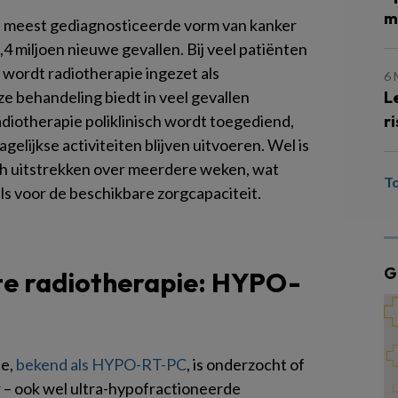
m
de meest gediagnosticeerde vorm van kanker
,4 miljoen nieuwe gevallen. Bij veel patiënten
wordt radiotherapie ingezet als
6
L
ze behandeling biedt in veel gevallen
r
diotherapie poliklinisch wordt toegediend,
lijkse activiteiten blijven uitvoeren. Wel is
ich uitstrekken over meerdere weken, wat
T
ls voor de beschikbare zorgcapaciteit.
G
te radiotherapie: HYPO-
ie,
bekend als HYPO-RT-PC
, is onderzocht of
 – ook wel ultra-hypofractioneerde