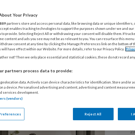
rapie van twee
About Your Privacy
889
partners store and access personal data, like browsing data or unique identifiers, 
ltreffend bij
 Accept enables tracking technologies to support the purposes shown under we and our
 to provide. Selecting Reject All or withdrawing your consent will disable them. If track
 als traditionele
me content and ads you see may not be as relevant to you. You can resurface this menu
ithdraw consent at any time by clicking the Manage Preferences link on the bottom of 
 will have effect within our Website. For more details, refer to our Privacy Policy.
Priva
an acht weken
ther not? Then we only place essential and statistical cookies, these do not record an
r partners process data to provide:
geolocation data. Actively scan device characteristics for identification. Store and/or 
 on a device. Personalised advertising and content, advertising and content measurem
nt aan dat een verkort
d services development.
twee weken bij gelokaliseerde
tners (vendors)
am is als de traditionele achtweekse
L
Preferences
Reject All
I 
23