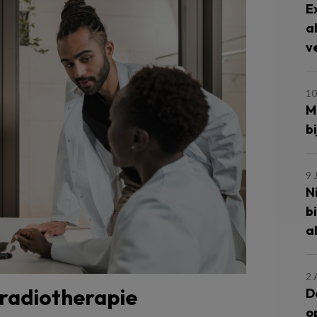
E
a
v
10
M
b
9 
N
b
a
2 
radiotherapie
D
o