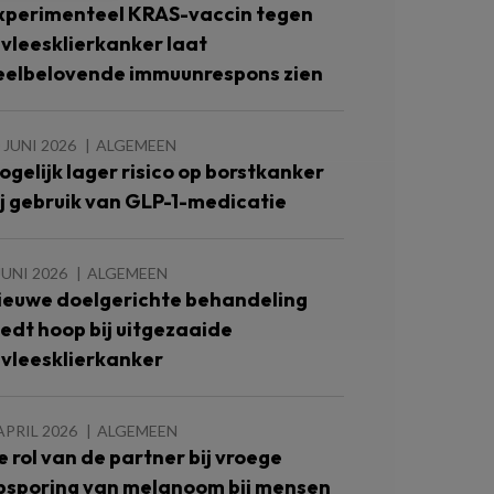
xperimenteel KRAS-vaccin tegen
lvleesklierkanker laat
eelbelovende immuunrespons zien
 JUNI 2026
ALGEMEEN
ogelijk lager risico op borstkanker
ij gebruik van GLP-1-medicatie
JUNI 2026
ALGEMEEN
ieuwe doelgerichte behandeling
iedt hoop bij uitgezaaide
lvleesklierkanker
APRIL 2026
ALGEMEEN
e rol van de partner bij vroege
psporing van melanoom bij mensen