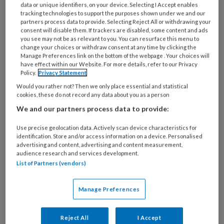
data or unique identifiers, on your device. Selecting I Accept enables
tracking technologies to support the purposes shown under we and our
partners process data to provide. Selecting Reject All or withdrawing your
consent will disable them. If trackers are disabled, some content and ads
you see may not be as relevant to you. You can resurface this menu to
change your choices or withdraw consent at any time by clicking the
Manage Preferences link on the bottom of the webpage . Your choices will
have effect within our Website. For more details, refer to our Privacy
Dat blijkt uit analyses van de NZa van de cijfers
Policy.
Privacy Statement
van ZorgDomein. Dit betekent dat het aantal
Would you rather not? Then we only place essential and statistical
cookies, these do not record any data about you as a person
gemiste verwijzingen naar ziekenhuiszorg nog
We and our partners process data to provide:
oploopt, maar minder hard. “Het gaat sinds de
corona-uitbraak in maart om 1,05 miljoen
Use precise geolocation data. Actively scan device characteristics for
minder verwijzingen dan onder normale
identification. Store and/or access information on a device. Personalised
advertising and content, advertising and content measurement,
omstandigheden”, aldus de NZa.
audience research and services development.
List of Partners (vendors)
Gezondheidsschade
Manage Preferences
Dat huisartsen minder verwijzen, betekent
niet dat al deze mensen niet de zorg krijgen die
Reject All
I Accept