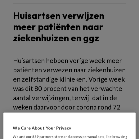
Huisartsen verwijzen
meer patiënten naar
ziekenhuizen en ggz
Huisartsen hebben vorige week meer
patiënten verwezen naar ziekenhuizen
en zelfstandige klinieken. Vorige week
was dit 80 procent van het verwachte
aantal verwijzingen, terwijl dat in de
weken daarvoor door corona rond 72
procent was.
We Care About Your Privacy
We and our
889
partners store and access personal data, like browsing