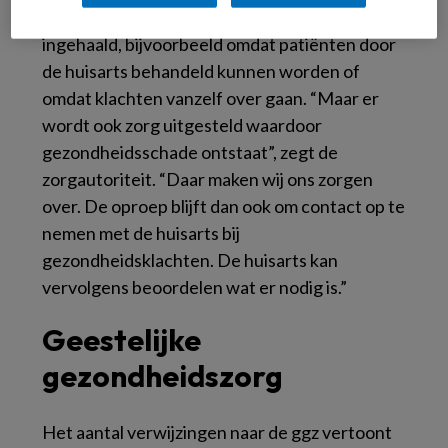
ze nodig hebben. Een deel wordt niet
ingehaald, bijvoorbeeld omdat patiënten door
de huisarts behandeld kunnen worden of
omdat klachten vanzelf over gaan. “Maar er
wordt ook zorg uitgesteld waardoor
gezondheidsschade ontstaat”, zegt de
zorgautoriteit. “Daar maken wij ons zorgen
over. De oproep blijft dan ook om contact op te
nemen met de huisarts bij
gezondheidsklachten. De huisarts kan
vervolgens beoordelen wat er nodig is.”
Geestelijke
gezondheidszorg
Het aantal verwijzingen naar de ggz vertoont