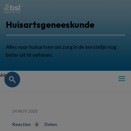
Huisartsgeneeskunde
Alles voor huisartsen om zorg in de eerstelijn nog
beter uit te oefenen.
aa
24 NOV 2020
Reacties
Delen
0