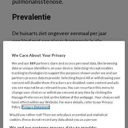
pulmonalisstenose.
Prevalentie
De huisarts ziet ongeveer eenmaal per jaar
een kind met een nieuw hartgeruis in zijn
praktijk. Bij 50 tot 90 procent van de kinderen
We Care About Your Privacy
tot 14 jaar kan op enig moment een hartgeruis
worden waargenomen. De prevalentie van
We and our
889
partners store and access personal data, like browsing
data or unique identifiers, on your device. Selecting I Accept enables
een aangeboren hartafwijking bedraagt
tracking technologies to support the purposes shown under we and our
partners process data to provide. Selecting Reject All or withdrawing your
slechts 0,3 tot 1 procent. Het onschuldige,
consent will disable them. If trackers are disabled, some content and ads
klassiek muzikaal geruis (geruis van Still) komt
you see may not be as relevant to you. You can resurface this menu to
change your choices or withdraw consent at any time by clicking the
het meest voor.
Manage Preferences link on the bottom of the webpage . Your choices will
Diagnose
have effect within our Website. For more details, refer to our Privacy
Policy.
Privacy Statement
Would you rather not? Then we only place essential and statistical
Een diagnostische moeilijkheid is de bij
cookies, these do not record any data about you as a person
We and our partners process data to provide: