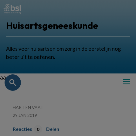
Huisartsgeneeskunde
Alles voor huisartsen om zorg in de eerstelijn nog
beter uit te oefenen.
aa
HART EN VAAT
29 JAN 2019
Reacties
Delen
0