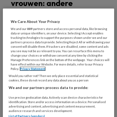
vrouwen: andere
presentatie dan bij
mannen
We Care About Your Privacy
We and our
889
partners store and access personal data, like browsing
data or unique identifiers, on your device. Selecting I Accept enables
Historische achtergrond
tracking technologies to support the purposes shown under we and our
partners process data to provide. Selecting Reject All or withdrawing your
Veel kennis over hart- en vaatziekten is
consent will disable them. If trackers are disabled, some content and ads
you see may not be as relevant to you. You can resurface this menu to
gebaseerd op onderzoek bij mannelijke
change your choices or withdraw consent at any time by clicking the
populaties. Daardoor zijn klassieke
Manage Preferences link on the bottom of the webpage . Your choices will
have effect within our Website. For more details, refer to our Privacy
alarmsignalen – zoals hevige, drukkende
Policy.
Privacy Statement
thoracale pijn met uitstraling – sterk verankerd
Would you rather not? Then we only place essential and statistical
cookies, these do not record any data about you as a person
geraakt in het klinisch denken. Bij vrouwen
We and our partners process data to provide:
presenteren cardiale aandoeningen zich
echter vaak anders.
Use precise geolocation data. Actively scan device characteristics for
identification. Store and/or access information on a device. Personalised
advertising and content, advertising and content measurement,
audience research and services development.
List of Partners (vendors)