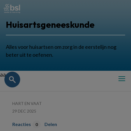
Huisartsgeneeskunde
Alles voor huisartsen om zorg in de eerstelijn nog
beter uit te oefenen.
aa
HART EN VAAT
29 DEC 2025
Reacties
Delen
0