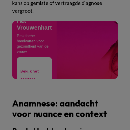
kans op gemiste of vertraagde diagnose
vergroot.
CONGRES
Het
Vrouwenhart
Praktische
handvatten voor
gezondheid van de
vrouw.
Bekijk het
congres →
Anamnese: aandacht
voor nuance en context