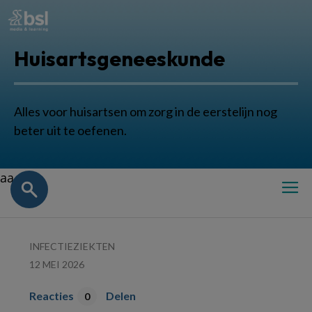
Huisartsgeneeskunde
Alles voor huisartsen om zorg in de eerstelijn nog
beter uit te oefenen.
aa
INFECTIEZIEKTEN
12 MEI 2026
Reacties
Delen
0