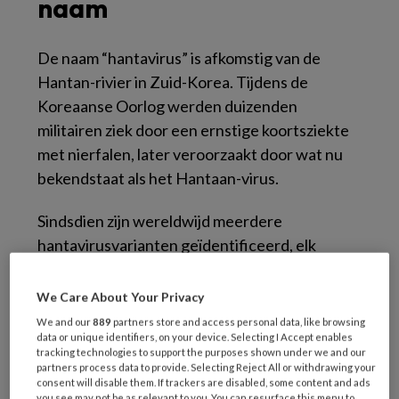
naam
De naam “hantavirus” is afkomstig van de
Hantan-rivier in Zuid-Korea. Tijdens de
Koreaanse Oorlog werden duizenden
militairen ziek door een ernstige koortsziekte
met nierfalen, later veroorzaakt door wat nu
bekendstaat als het Hantaan-virus.
Sindsdien zijn wereldwijd meerdere
hantavirusvarianten geïdentificeerd, elk
gekoppeld aan specifieke knaagdierreservoirs
en geografische verspreidingsgebieden.
We Care About Your Privacy
We and our
889
partners store and access personal data, like browsing
data or unique identifiers, on your device. Selecting I Accept enables
tracking technologies to support the purposes shown under we and our
partners process data to provide. Selecting Reject All or withdrawing your
Hoe wordt het hantavirus
consent will disable them. If trackers are disabled, some content and ads
you see may not be as relevant to you. You can resurface this menu to