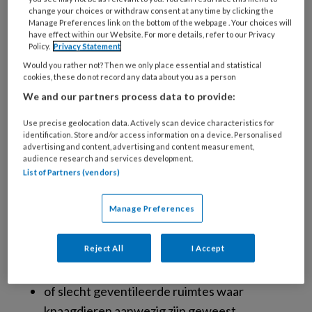
overgedragen?
change your choices or withdraw consent at any time by clicking the
Manage Preferences link on the bottom of the webpage . Your choices will
have effect within our Website. For more details, refer to our Privacy
Policy.
Privacy Statement
Transmissie naar mensen verloopt meestal
Would you rather not? Then we only place essential and statistical
aerogeen. Wanneer opgedroogde urine,
cookies, these do not record any data about you as a person
uitwerpselen of speeksel van besmette
We and our partners process data to provide:
knaagdieren verstoord raken, kunnen
Use precise geolocation data. Actively scan device characteristics for
viruspartikels via stofdeeltjes ingeademd
identification. Store and/or access information on a device. Personalised
worden.
advertising and content, advertising and content measurement,
audience research and services development.
List of Partners (vendors)
Besmetting wordt vooral gezien:
Manage Preferences
in schuren,
opslagplaatsen,
Reject All
I Accept
stallen,
bosrijke gebieden,
of slecht geventileerde ruimtes waar
knaagdieren aanwezig zijn geweest.