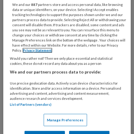
moedervlek ontstaat vaak pas in de kindertijd
We and our
887
partners store and access personal data, like browsing
data or unique identifiers, on your device. Selecting I Accept enables
of jonge volwassenheid en komt voor bij
tracking technologies to support the purposes shown under we and our
partners process data to provide. Selecting Reject All or withdrawing your
verschillende huidtypes en rassen. In de
consent will disable them. If trackers are disabled, some content and ads
meeste gevallen is deze moedervlek
you see may not be as relevant to you. You can resurface this menu to
change your choices or withdraw consent at any time by clicking the
goedaardig, maar zeldzame subtypes, zoals de
Manage Preferences link on the bottom of the webpage . Your choices will
cellulaire blue naevus, kunnen een risico op
have effect within our Website. For more details, refer to our Privacy
Policy.
Privacy Statement
kwaadaardige ontaarding hebben.
Would you rather not? Then we only place essential and statistical
cookies, these do not record any data about you as a person
We and our partners process data to provide:
Hoe ontstaat een blauwe
Use precise geolocation data. Actively scan device characteristics for
identification. Store and/or access information on a device. Personalised
moedervlek?
advertising and content, advertising and content measurement,
audience research and services development.
List of Partners (vendors)
Een blue naevus ontstaat door een ophoping
van melanine-producerende pigmentcellen
Manage Preferences
diep in de huid, wat zorgt voor de