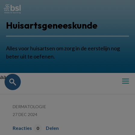
Huisartsgeneeskunde
Alles voor huisartsen om zorg in de eerstelijn nog
beter uit te oefenen.
aa
DERMATOLOGIE
27 DEC 2024
Reacties
Delen
0