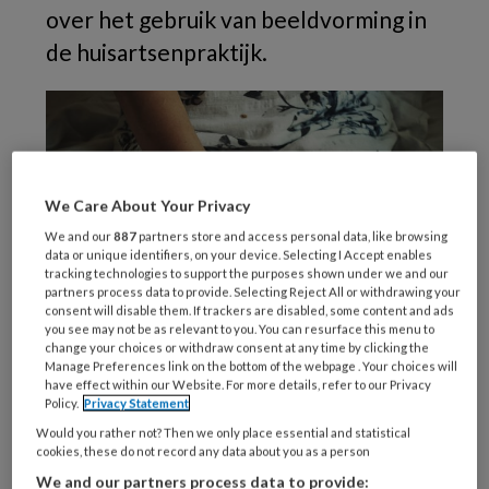
over het gebruik van beeldvorming in
de huisartsenpraktijk.
We Care About Your Privacy
We and our
887
partners store and access personal data, like browsing
data or unique identifiers, on your device. Selecting I Accept enables
tracking technologies to support the purposes shown under we and our
partners process data to provide. Selecting Reject All or withdrawing your
consent will disable them. If trackers are disabled, some content and ads
you see may not be as relevant to you. You can resurface this menu to
change your choices or withdraw consent at any time by clicking the
Manage Preferences link on the bottom of the webpage . Your choices will
Knieartrose komt veel voor bij volwassenen
have effect within our Website. For more details, refer to our Privacy
Policy.
Privacy Statement
boven de 45 jaar en is een belangrijke bron van
Would you rather not? Then we only place essential and statistical
chronische pijn en functiebeperking.
cookies, these do not record any data about you as a person
Richtlijnen adviseren een klinische diagnose
We and our partners process data to provide: