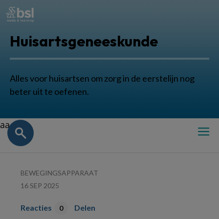
Huisartsgeneeskunde
Alles voor huisartsen om zorg in de eerstelijn nog
beter uit te oefenen.
aa
BEWEGINGSAPPARAAT
16 SEP 2025
Reacties
Delen
0