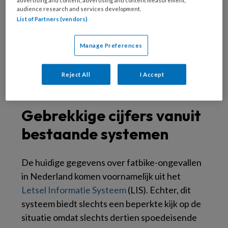
het aantal ongevallen, maar constateren dat er
audience research and services development.
List of Partners (vendors)
geen concrete landelijke cijfers beschikbaar
zijn. Door deze registratie hopen zij meer
Manage Preferences
duidelijkheid te krijgen over de ernst van de
situatie.
Reject All
I Accept
Gebrekkige cijfers vanuit
bestaande systemen
De huidige gegevens over fatbike-ongevallen
in Nederland komen voornamelijk uit het
Letsel Informatie Systeem
(LIS). Echter, dit
systeem biedt slechts een beperkte kijk op de
situatie omdat slechts dertien spoedeisende