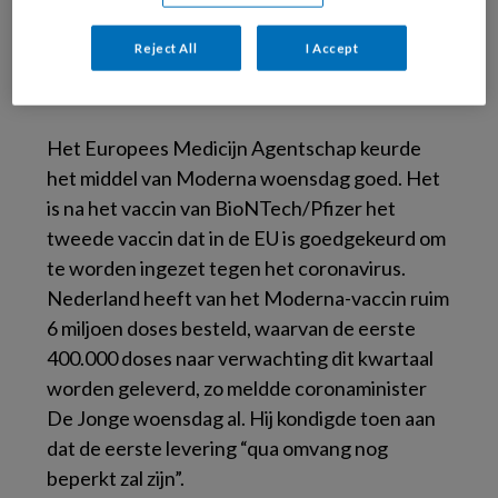
is nog onduidelijk.
Reject All
I Accept
6 miljoen
Het Europees Medicijn Agentschap keurde
het middel van Moderna woensdag goed. Het
is na het vaccin van BioNTech/Pfizer het
tweede vaccin dat in de EU is goedgekeurd om
te worden ingezet tegen het coronavirus.
Nederland heeft van het Moderna-vaccin ruim
6 miljoen doses besteld, waarvan de eerste
400.000 doses naar verwachting dit kwartaal
worden geleverd, zo meldde coronaminister
De Jonge woensdag al. Hij kondigde toen aan
dat de eerste levering “qua omvang nog
beperkt zal zijn”.