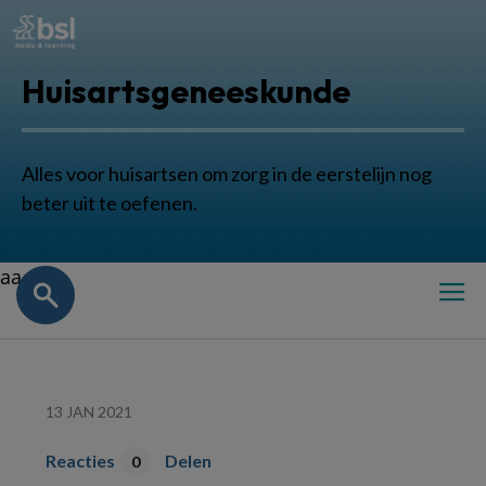
Huisartsgeneeskunde
Alles voor huisartsen om zorg in de eerstelijn nog
beter uit te oefenen.
aa
13 JAN 2021
Reacties
Delen
0