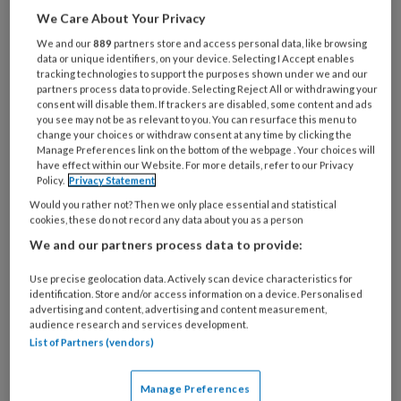
eerste hoeveelheid maandagochtend
We Care About Your Privacy
vroeg al zou vertrekken vanuit Oss.
We and our
889
partners store and access personal data, like browsing
data or unique identifiers, on your device. Selecting I Accept enables
tracking technologies to support the purposes shown under we and our
partners process data to provide. Selecting Reject All or withdrawing your
consent will disable them. If trackers are disabled, some content and ads
you see may not be as relevant to you. You can resurface this menu to
change your choices or withdraw consent at any time by clicking the
Manage Preferences link on the bottom of the webpage . Your choices will
have effect within our Website. For more details, refer to our Privacy
Policy.
Privacy Statement
Would you rather not? Then we only place essential and statistical
cookies, these do not record any data about you as a person
We and our partners process data to provide:
Het
RIVM
meldt zondag in de loop van de dag
dat er maandag in samenspraak met VWS en
Use precise geolocation data. Actively scan device characteristics for
identification. Store and/or access information on a device. Personalised
Movianto een verspreidingsschema wordt
advertising and content, advertising and content measurement,
gemaakt. Dan wordt bepaald naar hoeveel en
audience research and services development.
List of Partners (vendors)
welke locaties het vaccin gaat en hoeveel
aantallen ervan dan naar de verschillende
Manage Preferences
locaties. Wanneer het precies verdeeld wordt