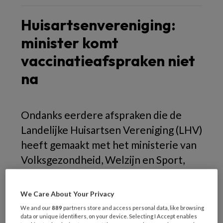
Huisartsenvereniging:
minister komt
vaccinatieafspraken niet
na
Ondanks eerdere afspraken die de
Landelijke Huisartsen Vereniging (LHV)
heeft gemaakt met het ministerie van
Volksgezondheid, Welzijn en Sport,
kunnen huisartsen toch niet in januari
al gevaccineerd worden tegen Covid-
We Care About Your Privacy
19. Dit is een besluit van minister Hugo
We and our
889
partners store and access personal data, like browsing
data or unique identifiers, on your device. Selecting I Accept enables
de Jonge, meldde de vereniging