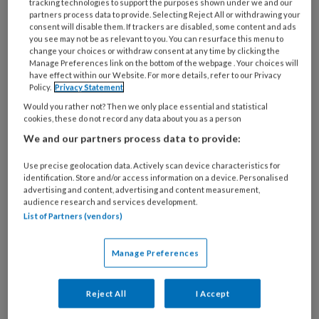
tracking technologies to support the purposes shown under we and our
onlangs.
partners process data to provide. Selecting Reject All or withdrawing your
consent will disable them. If trackers are disabled, some content and ads
you see may not be as relevant to you. You can resurface this menu to
change your choices or withdraw consent at any time by clicking the
Manage Preferences link on the bottom of the webpage . Your choices will
have effect within our Website. For more details, refer to our Privacy
Policy.
Privacy Statement
Would you rather not? Then we only place essential and statistical
cookies, these do not record any data about you as a person
We and our partners process data to provide:
Use precise geolocation data. Actively scan device characteristics for
identification. Store and/or access information on a device. Personalised
advertising and content, advertising and content measurement,
“De minister laat de huisartsen en daarmee
audience research and services development.
hun patiënten in de kou staan”, stelt Ella
List of Partners (vendors)
Kalsbeek, voorzitter van de
LHV
. De
vereniging betreurt de beslissing omdat er
Manage Preferences
“een haalbare oplossing was gevonden waarbij
huisartsen die onmisbaar zijn in de spoedzorg
Reject All
I Accept
snel konden worden ingeënt.”