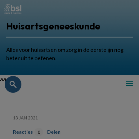
Huisartsgeneeskunde
Alles voor huisartsen om zorg in de eerstelijn nog
beter uit te oefenen.
aa
13 JAN 2021
Reacties
Delen
0