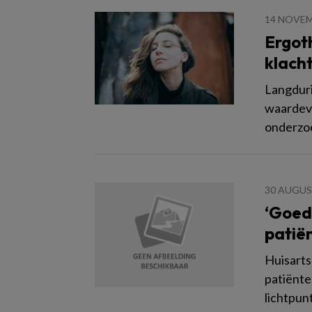
14 NOVEM
Ergot
klach
Langduri
waardevo
onderzoe
30 AUGUS
‘Goed
patië
Huisarts
patiënte
lichtpunt