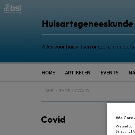
Huisartsgeneeskunde
Alles voor huisartsen om zorg in de eers
HOME
ARTIKELEN
EVENTS
NA
HOME
TAGS
COVID
Covid
We Care 
We and our
Selecting I