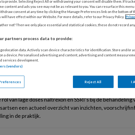
 to provide. Selecting Reject All or withdrawing your consent will disable them. If track
me content and ads you see may not be as relevant to you. You can resurface this menu
ithdraw consent at any time by clicking the Manage Preferences link on the bottom of 
25
ACTUEEL
INFECTIEZIEKTEN
 will have effect within our Website. For more details, refer to our Privacy Policy.
Priva
nationale samenwerking versterkt bij pa
ther not? Then we only place essential and statistical cookies, these do not record an
steunen nieuw WHO-verdrag
r partners process data to provide:
den hebben ingestemd met een nieuw pandemieverdrag va
ericht op snellere respons en eerlijkere verdeling van mid
geolocation data. Actively scan device characteristics for identification. Store and/or 
 on a device. Personalised advertising and content, advertising and content measurem
d services development.
tners (vendors)
2025
ACTUEEL
COVID-19 | CORONA
Preferences
Reject All
I 
doses naltrexon en SSRI’s bij post-COV
e rol van lage doses naltrexon en SSRI’s bij de behandelin
isartsen een actueel overzicht van inzichten, voorschrijf
ng in de praktijk.