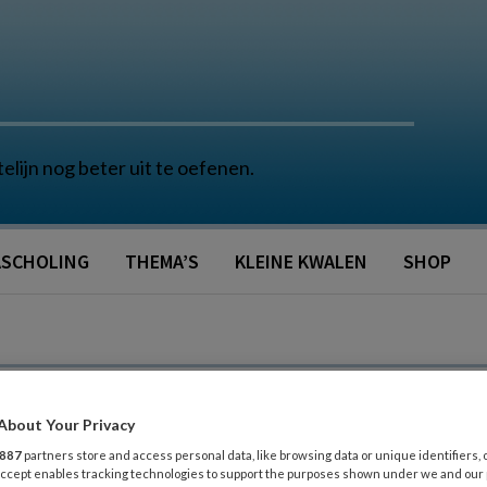
telijn nog beter uit te oefenen.
SCHOLING
THEMA’S
KLEINE KWALEN
SHOP
About Your Privacy
887
partners store and access personal data, like browsing data or unique identifiers, 
 Accept enables tracking technologies to support the purposes shown under we and our