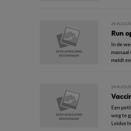
24 AUGUS
Run op
In de we
massaal 
meldt e
24 AUGUS
Vacci
Een peti
weg te ge
Leidse h