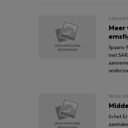
3 AUGUST
Meer 
ernst
Spaans-N
met SARS
aannemel
onderzoe
28 JULI 2
Midde
In het E
aanmaken