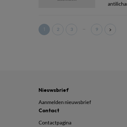
antilich
...
1
2
3
9
Nieuwsbrief
Aanmelden nieuwsbrief
Contact
Contactpagina