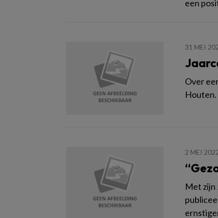
een posi
31 MEI 20
Jaarc
Over een
Houten. E
2 MEI 202
“Gezo
Met zijn
publicee
ernstige