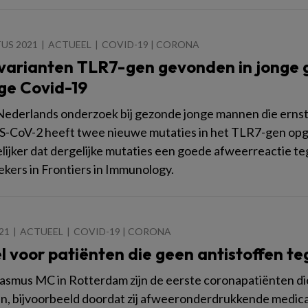
US 2021
ACTUEEL
COVID-19 | CORONA
varianten TLR7-gen gevonden in jonge
ige Covid-19
ederlands onderzoek bij gezonde jonge mannen die ernstig
-CoV-2 heeft twee nieuwe mutaties in het TLR7-gen opg
ijker dat dergelijke mutaties een goede afweerreactie te
kers in Frontiers in Immunology.
021
ACTUEEL
COVID-19 | CORONA
l voor patiënten die geen antistoffen 
rasmus MC in Rotterdam zijn de eerste coronapatiënten di
, bijvoorbeeld doordat zij afweeronderdrukkende medica