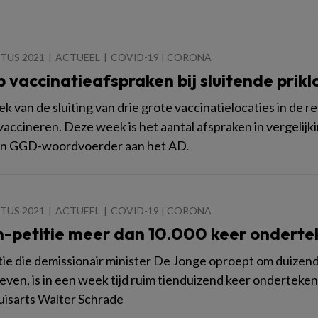
TUS 2021
ACTUEEL
COVID-19 | CORONA
 vaccinatieafspraken bij sluitende prikl
ek van de sluiting van drie grote vaccinatielocaties in de 
vaccineren. Deze week is het aantal afspraken in vergelij
en GGD-woordvoerder aan het AD.
TUS 2021
ACTUEEL
COVID-19 | CORONA
n-petitie meer dan 10.000 keer ondert
tie die demissionair minister De Jonge oproept om duizend
ven, is in een week tijd ruim tienduizend keer ondertekend.
uisarts Walter Schrade