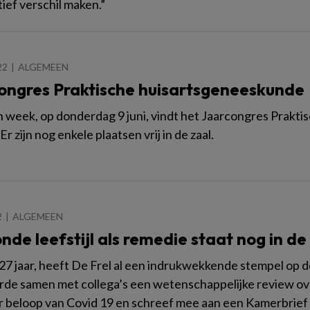
tief verschil maken.”
22
ALGEMEEN
ongres Praktische huisartsgeneeskunde
 week, op donderdag 9 juni, vindt het Jaarcongres Prakti
r zijn nog enkele plaatsen vrij in de zaal.
2
ALGEMEEN
nde leefstijl als remedie staat nog in d
 27 jaar, heeft De Frel al een indrukwekkende stempel op 
rde samen met collega’s een wetenschappelijke review ov
r beloop van Covid 19 en schreef mee aan een Kamerbrief 