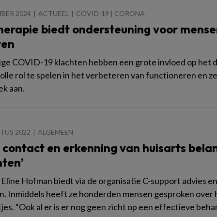
BER 2024
ACTUEEL
COVID-19 | CORONA
herapie biedt ondersteuning voor mens
ten
ge COVID-19 klachten hebben een grote invloed op het dag
lle rol te spelen in het verbeteren van functioneren en z
k aan.
TUS 2022
ALGEMEEN
 contact en erkenning van huisarts bela
nten’
 Eline Hofman biedt via de organisatie C-support advies 
n. Inmiddels heeft ze honderden mensen gesproken over h
jes. “Ook al er is er nog geen zicht op een effectieve behan