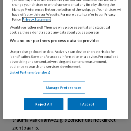
huiselijk geweld
change your choices or withdraw consent at any time by clicking the
Manage Preferences link on the bottom of the webpage . Your choices will
seksueel misbruik
have effect within our Website. For more details, refer to our Privacy
medische trauma’s
Policy.
Privacy Statement
verlieservaringen
Would you rather not? Then we only place essential and statistical
cookies, these do not record any data about you as a person
chronische onveiligheid
We and our partners process data to provide:
opgroeien met psychiatrische problematiek
of verslaving in het gezin
Use precise geolocation data. Actively scan device characteristics for
identification. Store and/or access information on a device. Personalised
advertising and content, advertising and content measurement,
Veel mensen ontwikkelen na dergelijke
audience research and services development.
List of Partners (vendors)
ervaringen geen posttraumatische
stressstoornis (PTSS), maar trauma kan wel
Manage Preferences
langdurig invloed houden op stressregulatie,
lichamelijke gezondheid en sociale interacties.
Reject All
I Accept
Binnen de gezondheidszorg betekent dit dat
trauma vaak aanwezig is zonder dat het direct
zichtbaar is.