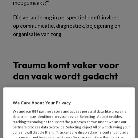
meegemaakt?”
Die verandering in perspectief heeft invloed
op communicatie, diagnostiek, bejegening en
organisatie van zorg.
Trauma komt vaker voor
dan vaak wordt gedacht
Traumatische ervaringen zijn binnen de
algemene bevolking relatief frequent. Het
We Care About Your Privacy
gaat niet alleen om ernstig geweld of
We and our
889
partners store and access personal data, like browsing
data or unique identifiers, on your device. Selecting I Accept enables
oorlogservaringen, maar ook om:
tracking technologies to support the purposes shown under we and our
partners process data to provide. Selecting Reject All or withdrawing your
emotionele verwaarlozing
consent will disable them. If trackers are disabled, some content and ads
you see may not be as relevant to you. You can resurface this menu to