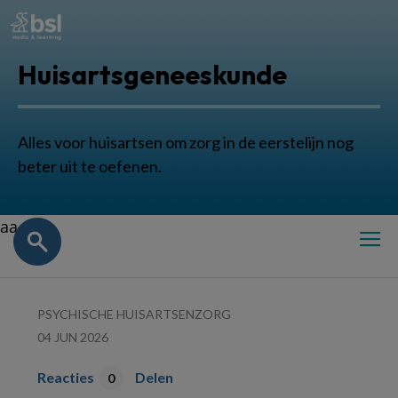
Huisartsgeneeskunde
Alles voor huisartsen om zorg in de eerstelijn nog
beter uit te oefenen.
aa
PSYCHISCHE HUISARTSENZORG
04 JUN 2026
Reacties
Delen
0