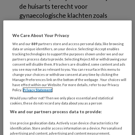
de huisarts terecht voor
gynaecologische klachten zoals
anticonceptie, de overgang,
afscheiding (fluor vaginalis),
We Care About Your Privacy
vaginaal bloedverlies, verzakking
We and our
889
partners store and access personal data, like browsing
data or unique identifiers, on your device. Selecting I Accept enables
van baarmoeder (prolaps),
tracking technologies to support the purposes shown under we and our
vulvaire klachten en pijn bij vrijen
partners process data to provide. Selecting Reject All or withdrawing your
consent will disable them. If trackers are disabled, some content and ads
(dyspareunie).
you see may not be as relevant to you. You can resurface this menu to
change your choices or withdraw consent at any time by clicking the
Manage Preferences link on the bottom of the webpage . Your choices will
Lees meer
have effect within our Website. For more details, refer to our Privacy
Policy.
Privacy Statement
Would you rather not? Then we only place essential and statistical
cookies, these do not record any data about you as a person
We and our partners process data to provide:
11 JUNI 2026
ALGEMEEN
HART EN VAAT
Use precise geolocation data. Actively scan device characteristics for
identification. Store and/or access information on a device. Personalised
advertising and content, advertising and content measurement,