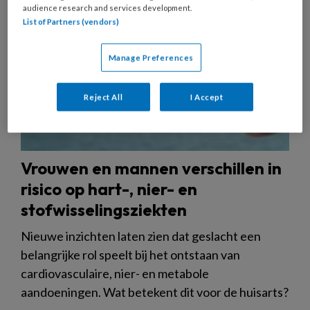
audience research and services development.
List of Partners (vendors)
Manage Preferences
Reject All
I Accept
Vrouwen en mannen verschillen in
risico op hart-, nier- en
stofwisselingsziekten
Nieuwe inzichten laten zien dat geslacht een
belangrijke rol speelt bij het ontstaan van
cardiovasculaire, nier- en metabole
aandoeningen. Wat betekent dit voor de huisarts?