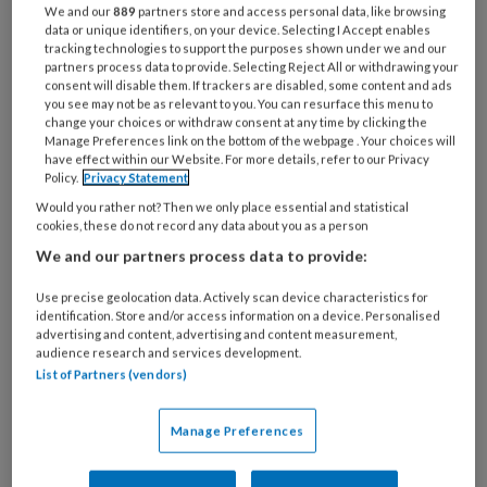
We and our
889
partners store and access personal data, like browsing
data or unique identifiers, on your device. Selecting I Accept enables
tracking technologies to support the purposes shown under we and our
partners process data to provide. Selecting Reject All or withdrawing your
consent will disable them. If trackers are disabled, some content and ads
you see may not be as relevant to you. You can resurface this menu to
change your choices or withdraw consent at any time by clicking the
Manage Preferences link on the bottom of the webpage . Your choices will
have effect within our Website. For more details, refer to our Privacy
Policy.
Privacy Statement
Would you rather not? Then we only place essential and statistical
cookies, these do not record any data about you as a person
We and our partners process data to provide:
Use precise geolocation data. Actively scan device characteristics for
identification. Store and/or access information on a device. Personalised
advertising and content, advertising and content measurement,
audience research and services development.
List of Partners (vendors)
“
Hartfalen
is de snelst groeiende hartziekte
van Nederland, maar de klachten blijken niet of
Manage Preferences
pas laat herkend te worden. Symptomen zoals
kortademigheid, vermoeidheid en vocht