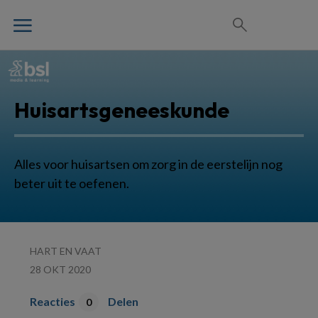
Huisartsgeneeskunde
Alles voor huisartsen om zorg in de eerstelijn nog
beter uit te oefenen.
HART EN VAAT
28 OKT 2020
Reacties
Delen
0