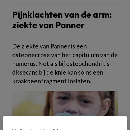
Pijnklachten van de arm:
ziekte van Panner
De ziekte van Panner is een
osteonecrose van het capitulum van de
humerus. Net als bij osteochondritis
dissecans bij de knie kan soms een
kraakbeenfragment loslaten.