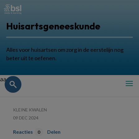
Huisartsgeneeskunde
Alles voor huisartsen om zorg in de eerstelijn nog
beter uit te oefenen.
aa
KLEINE KWALEN
09 DEC 2024
Reacties
Delen
0