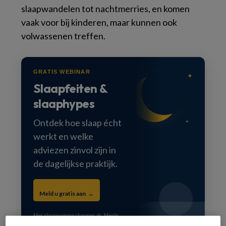
slaapwandelen tot nachtmerries, en komen
vaak voor bij kinderen, maar kunnen ook
volwassenen treffen.
GRATIS WEBINAR
✦
Slaapfeiten &
●
●
slaaphypes
Ontdek hoe slaap écht
✦
werkt en welke
●
adviezen zinvol zijn in
de dagelijkse praktijk.
Meld u gratis aan →
Met slaapwetenschapper dr. Merijn
van de Laar