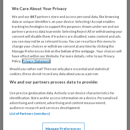
We Care About Your Privacy
We and our
887
partners store and access personal data, like browsing
data or unique identifiers, on your device. Selecting I Accept enables
tracking technologies to support the purposes shown under we and our
Vormen van parasomnia
partners process data to provide. Selecting Reject All or withdrawing your
consent will disable them. If trackers are disabled, some content and ads
you see may not be as relevant to you. You can resurface this menu to
change your choices or withdraw consent at any time by clicking the
Confusional arousals
Manage Preferences link on the bottom of the webpage . Your choices will
have effect within our Website. For more details, refer to our Privacy
Bij confusional arousals wordt iemand
Policy.
Privacy Statement
plotseling wakker tijdens de slaap, vaak in de
Would you rather not? Then we only place essential and statistical
cookies, these do not record any data about you as a person
eerste helft van de nacht. Hierbij ervaart men
We and our partners process data to provide:
verward gedrag en gedachten. In sommige
gevallen kan dit gedrag opstandig zijn, waarbij
Use precise geolocation data. Actively scan device characteristics for
identification. Store and/or access information on a device. Personalised
de persoon tegenstribbelt of zelfs agressief
advertising and content, advertising and content measurement,
reageert. Bij kinderen kan het lijken alsof ze
audience research and services development.
List of Partners (vendors)
door u heen staren zonder u echt te zien.
Manage Preferences