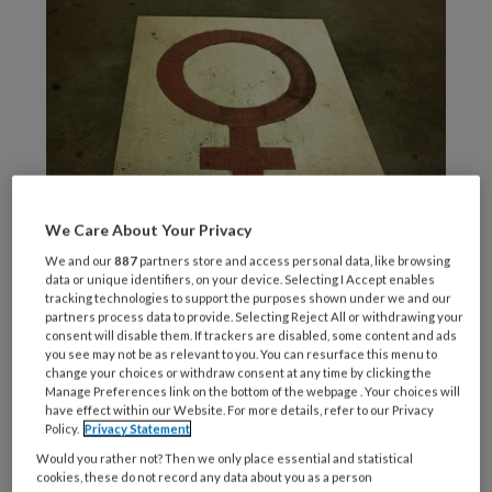
We Care About Your Privacy
We and our
887
partners store and access personal data, like browsing
data or unique identifiers, on your device. Selecting I Accept enables
tracking technologies to support the purposes shown under we and our
partners process data to provide. Selecting Reject All or withdrawing your
Vrouwen en onverklaarde
consent will disable them. If trackers are disabled, some content and ads
you see may not be as relevant to you. You can resurface this menu to
gezondheidsklachten
change your choices or withdraw consent at any time by clicking the
Manage Preferences link on the bottom of the webpage . Your choices will
have effect within our Website. For more details, refer to our Privacy
Policy.
Privacy Statement
De gezondheidszorg kampt met een
Would you rather not? Then we only place essential and statistical
hardnekkig probleem: veel vrouwen met
cookies, these do not record any data about you as a person