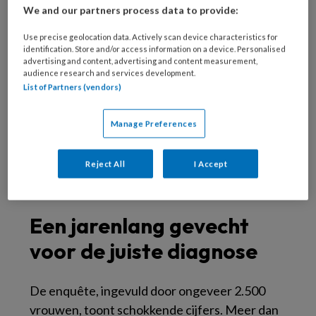
onverklaarde gezondheidsklachten ervaren
We and our partners process data to provide:
een gebrek aan adequate zorg. Uit een
Use precise geolocation data. Actively scan device characteristics for
enquête van
Stichting Voices for Women
blijkt
identification. Store and/or access information on a device. Personalised
dat deze problematiek diep geworteld is in de
advertising and content, advertising and content measurement,
audience research and services development.
manier waarop de gezondheidszorg is
List of Partners (vendors)
georganiseerd. Waar mannen vaak de norm
zijn in medisch onderzoek en behandelingen,
Manage Preferences
blijven vrouwen achter met onopgeloste
gezondheidsproblemen.
Reject All
I Accept
Een jarenlang gevecht
voor de juiste diagnose
De enquête, ingevuld door ongeveer 2.500
vrouwen, toont schokkende cijfers. Meer dan