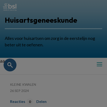
Huisartsgeneeskunde
Alles voor huisartsen om zorg in de eerstelijn nog
beter uit te oefenen.
aa
KLEINE KWALEN
26 SEP 2024
Reacties
Delen
0