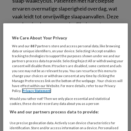
slaap-waakcyclus. Patiënten met narcolepsie
ervaren overmatige slaperigheid overdag, wat
vaak leidt tot onvrijwillige slaapaanvallen. Deze
aandoening kan een aanzienlijke impact
hebben op het dagelijks leven van de patiënt
We Care About Your Privacy
en is vaak moeilijk te diagnosticeren vanwege
We and our
887
partners store and access personal data, like browsing
de variabele symptomen.
data or unique identifiers, on your device. Selecting I Accept enables
tracking technologies to support the purposes shown under we and our
partners process data to provide. Selecting Reject All or withdrawing your
consent will disable them. If trackers are disabled, some content and ads
you see may not be as relevant to you. You can resurface this menu to
Symptomen van
change your choices or withdraw consent at any time by clicking the
Manage Preferences link on the bottom of the webpage . Your choices will
narcolepsie
have effect within our Website. For more details, refer to our Privacy
Policy.
Privacy Statement
Would you rather not? Then we only place essential and statistical
Het herkennen van narcolepsie kan uitdagend
cookies, these do not record any data about you as a person
zijn door de diversiteit aan symptomen.
We and our partners process data to provide:
Hieronder vindt u de belangrijkste kenmerken:
Use precise geolocation data. Actively scan device characteristics for
identification. Store and/or access information on a device. Personalised