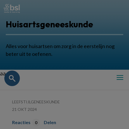
Huisartsgeneeskunde
Alles voor huisartsen om zorg in de eerstelijn nog
beter uit te oefenen.
aa
LEEFSTIJLGENEESKUNDE
21 OKT 2024
Reacties
Delen
0