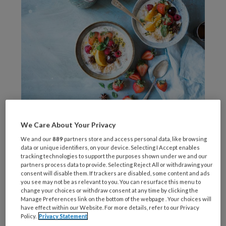
We Care About Your Privacy
Wat is metabole
We and our
889
partners store and access personal data, like browsing
fenotypering?
data or unique identifiers, on your device. Selecting I Accept enables
tracking technologies to support the purposes shown under we and our
partners process data to provide. Selecting Reject All or withdrawing your
consent will disable them. If trackers are disabled, some content and ads
Metabole fenotypering analyseert hoe de
you see may not be as relevant to you. You can resurface this menu to
stofwisseling van een individu functioneert,
change your choices or withdraw consent at any time by clicking the
Manage Preferences link on the bottom of the webpage . Your choices will
los van BMI of gewicht. Dit helpt artsen en
have effect within our Website. For more details, refer to our Privacy
Policy.
Privacy Statement
diëtisten om gerichte voedings- en