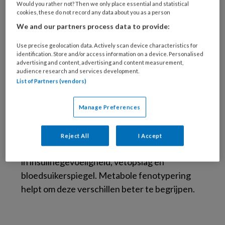
Would you rather not? Then we only place essential and statistical
bewegingsadviezen te geven
cookies, these do not record any data about you as a person
We and our partners process data to provide:
.
Use precise geolocation data. Actively scan device characteristics for
Waarom verschillen
identification. Store and/or access information on a device. Personalised
advertising and content, advertising and content measurement,
voedingsreacties per
audience research and services development.
List of Partners (vendors)
persoon?
Manage Preferences
Mensen met een vergelijkbare lichaamsbouw
kunnen anders reageren op een dieet of
Reject All
I Accept
bewegingsprogramma. Dit komt door variaties
in insulinegevoeligheid, vetopslag en
bloedsuikerspiegel. Metabole fenotypering
helpt om deze verschillen beter te begrijpen.