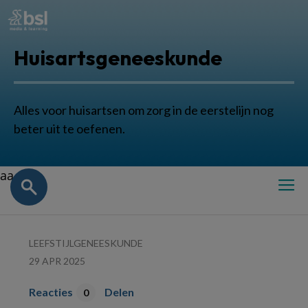
Huisartsgeneeskunde
Alles voor huisartsen om zorg in de eerstelijn nog
beter uit te oefenen.
aa
LEEFSTIJLGENEESKUNDE
29 APR 2025
Reacties
Delen
0