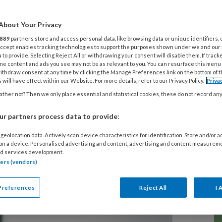
 we
About Your Privacy
889
partners store and access personal data, like browsing data or unique identifiers, 
 van
 Accept enables tracking technologies to support the purposes shown under we and our
 to provide. Selecting Reject All or withdrawing your consent will disable them. If track
ten in de zorg?
me content and ads you see may not be as relevant to you. You can resurface this menu
ithdraw consent at any time by clicking the Manage Preferences link on the bottom of 
 will have effect within our Website. For more details, refer to our Privacy Policy.
Priva
ther not? Then we only place essential and statistical cookies, these do not record an
r partners process data to provide:
k stigmatisering, ook in de zorg. Dit
geolocation data. Actively scan device characteristics for identification. Store and/or 
t in hoe zij een veilige en
 on a device. Personalised advertising and content, advertising and content measurem
d services development.
en creëren voor patiënten met
tners (vendors)
Preferences
Reject All
I 