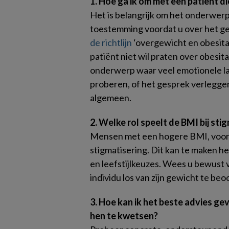
1. Hoe ga ik om met een patiënt di
Het is belangrijk om het onderwerp
toestemming voordat u over het ge
de richtlijn
‘overgewicht en obesitas
patiënt niet wil praten over obesit
onderwerp waar veel emotionele ladi
proberen, of het gesprek verleggen 
algemeen.
2. Welke rol speelt de BMI bij sti
Mensen met een hogere BMI, vooral
stigmatisering. Dit kan te maken h
en leefstijlkeuzes. Wees u bewust
individu los van zijn gewicht te be
3. Hoe kan ik het beste advies ge
hen te kwetsen?