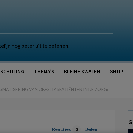
telijn nog beter uit te oefenen.
SCHOLING
THEMA’S
KLEINE KWALEN
SHOP
GMATISERING VAN OBESITASPATIËNTEN IN DE ZORG?
G
Reacties
Delen
0