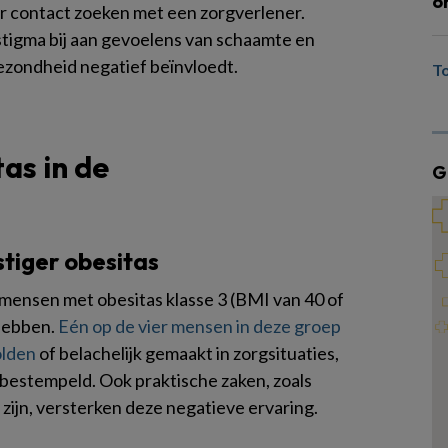
o
r contact zoeken met een zorgverlener.
stigma bij aan gevoelens van schaamte en
zondheid negatief beïnvloedt.
T
as in de
G
stiger obesitas
 mensen met obesitas klasse 3 (BMI van 40 of
 hebben.
Eén op de vier mensen in deze groep
olden
of belachelijk gemaakt in zorgsituaties,
i bestempeld. Ook praktische zaken, zoals
 zijn, versterken deze negatieve ervaring.