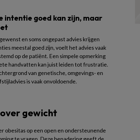
 intentie goed kan zijn, maar
oet
ngewenst en soms ongepast advies krijgen
ies meestal goed zijn, voelt het advies vaak
temd op de patiënt. Een simpele opmerking
e handvatten kan juist leiden tot frustratie.
chtergrond van genetische, omgevings- en
stijladvies is vaak onvoldoende.
 over gewicht
er obesitas op een open en ondersteunende
mming te vragen. Deze benadering geeft de