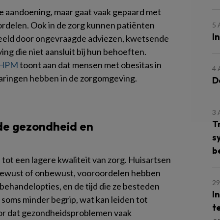
he aandoening, maar gaat vaak gepaard met
ordelen. Ook in de zorg kunnen patiënten
5
I
beeld door ongevraagde adviezen, kwetsende
ng die niet aansluit bij hun behoeften.
SHPM
toont aan dat mensen met obesitas in
4
aringen hebben in de zorgomgeving.
D
3
T
 de gezondheid en
s
b
n tot een lagere kwaliteit van zorg. Huisartsen
bewust of onbewust, vooroordelen hebben
29
behandelopties, en de tijd die ze besteden
I
 soms minder begrip, wat kan leiden tot
t
voor dat gezondheidsproblemen vaak