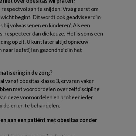
e niet over obesitas wil praten?
 respectvol aan te snijden. Vraag eerst om
wicht begint. Dit wordt ook geadviseerd in
 bij volwassenen en kinderen’. Als een
as, respecteer dan die keuze. Het is soms een
ng op zit. U kunt later altijd opnieuw
naar leefstijl en gezondheid in het
gmatisering in de zorg?
 vanaf obesitas klasse 3, ervaren vaker
ebben met vooroordelen over zelfdiscipline
 van deze vooroordelen en probeer ieder
oordelen en te behandelen.
ven aan een patiënt met obesitas zonder