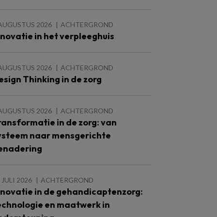
 AUGUSTUS 2026
ACHTERGROND
nnovatie in het verpleeghuis
 AUGUSTUS 2026
ACHTERGROND
esign Thinking in de zorg
 AUGUSTUS 2026
ACHTERGROND
ransformatie in de zorg: van
ysteem naar mensgerichte
enadering
 JULI 2026
ACHTERGROND
nnovatie in de gehandicaptenzorg:
echnologie en maatwerk in