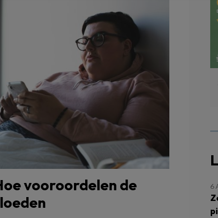
L
 Hoe vooroordelen de
6
Z
vloeden
p