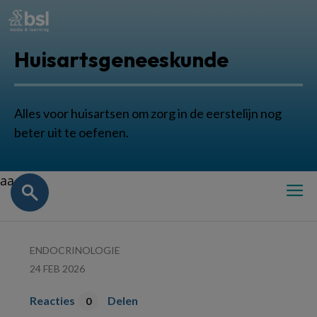
Huisartsgeneeskunde
Alles voor huisartsen om zorg in de eerstelijn nog
beter uit te oefenen.
aa
ENDOCRINOLOGIE
24 FEB 2026
Reacties
Delen
0