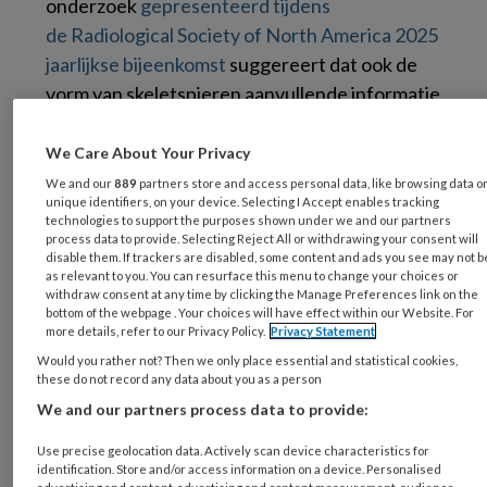
onderzoek
gepresenteerd tijdens
de Radiological Society of North America 2025
jaarlijkse bijeenkomst
suggereert dat ook de
vorm van skeletspieren aanvullende informatie
kan geven over metabole gezondheid. Een
grote MRI-studie uit het Verenigd Koninkrijk
We Care About Your Privacy
richtte zich op de gluteus maximus en laat zien
We and our
889
partners store and access personal data, like browsing data o
unique identifiers, on your device. Selecting I Accept enables tracking
dat veranderingen in spiermorfologie
technologies to support the purposes shown under we and our partners
samenhangen met het risico op T2D, waarbij
process data to provide. Selecting Reject All or withdrawing your consent will
disable them. If trackers are disabled, some content and ads you see may not b
mannen en vrouwen verschillende patronen
as relevant to you. You can resurface this menu to change your choices or
vertonen.
withdraw consent at any time by clicking the Manage Preferences link on the
bottom of the webpage . Your choices will have effect within our Website. For
more details, refer to our Privacy Policy.
Privacy Statement
Would you rather not? Then we only place essential and statistical cookies,
these do not record any data about you as a person
Onderzoek naar de
We and our partners process data to provide:
gluteus maximus
Use precise geolocation data. Actively scan device characteristics for
identification. Store and/or access information on a device. Personalised