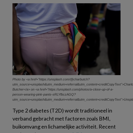
Photo by <a href="https://unsplash.com/@charbutch?
utm_source=unsplash&utm_medium=referral&utm_content=creditCopyText">Charlo
Butcher</a> on <a href="https://unsplash.com/photos/a-close-up-of-a-
person-wearing-pink-pants-sRLYfbczAGQ?
utm_source=unsplash&utm_medium=referral&utm_content=creditCopyText">Unspl
Type 2 diabetes (T2D) wordt traditioneel in
verband gebracht met factoren zoals BMI,
buikomvang en lichamelijke activiteit. Recent