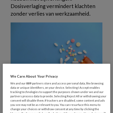
Dosisverlaging
vermindert
klachten
zonder
verlies
van
werkzaamheid.
We Care About Your Privacy
We and our
889
partners store and access personal data, like browsing
data or unique identifiers, on your device. Selecting I Accept enables
De introductie van
tracking technologies to support the purposes shown under we and our
partners process data to provide. Selecting Reject All or withdrawing your
elexacaftor/tezacaftor/ivacaftor (ETI) heeft
consent will disable them. If trackers are disabled, some content and ads
de behandeling van mensen met cystic fibrosis,
you see may not be as relevant to you. You can resurface this menu to
change your choices or withdraw consent at any time by clicking the
ook wel taaislijmziekte, aanzienlijk veranderd.