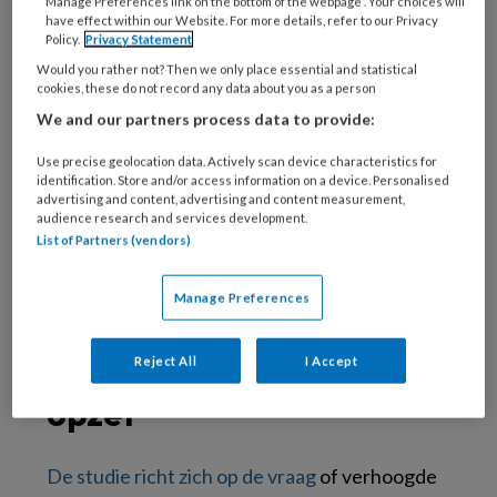
Manage Preferences link on the bottom of the webpage . Your choices will
Toch blijkt dat sommige patiënten bij volledige
have effect within our Website. For more details, refer to our Privacy
Policy.
Privacy Statement
dosering last krijgen van bijwerkingen die
Would you rather not? Then we only place essential and statistical
aanleiding geven tot aanpassing van het
cookies, these do not record any data about you as a person
behandelschema. In dit artikel wordt een reeks
We and our partners process data to provide:
patiënten besproken bij wie de dosering van
Use precise geolocation data. Actively scan device characteristics for
ETI is verlaagd vanwege klachten. Daarbij is
identification. Store and/or access information on a device. Personalised
gekeken naar de relatie tussen bloedspiegels
advertising and content, advertising and content measurement,
audience research and services development.
van het geneesmiddel, het optreden van
List of Partners (vendors)
bijwerkingen en het effect op de behandeling.
Manage Preferences
Onderzoeksvraag en
Reject All
I Accept
opzet
De studie richt zich op de vraag
of verhoogde