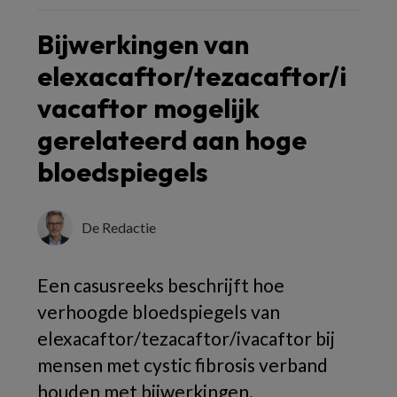
Bijwerkingen van
elexacaftor/tezacaftor/i
vacaftor mogelijk
gerelateerd aan hoge
bloedspiegels
De Redactie
Een
casusreeks
beschrijft
hoe
verhoogde
bloedspiegels
van
elexacaftor/
tezacaftor/
ivacaftor
bij
mensen
met cystic fibrosis
verband
houden
met
bijwerkingen.