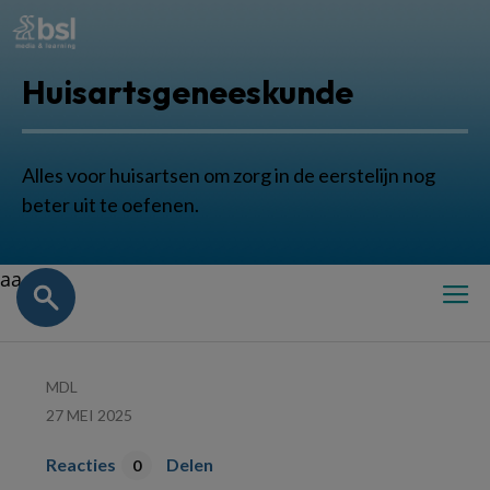
Huisartsgeneeskunde
Alles voor huisartsen om zorg in de eerstelijn nog
beter uit te oefenen.
aa
MDL
27 MEI 2025
Reacties
Delen
0