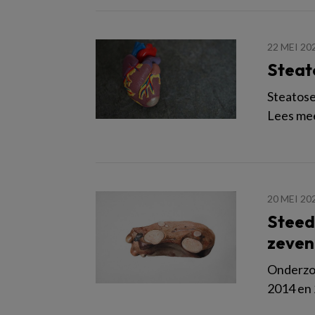
22 MEI 20
Steat
Steatose
Lees mee
20 MEI 20
Steeds
zeven 
Onderzo
2014 en 