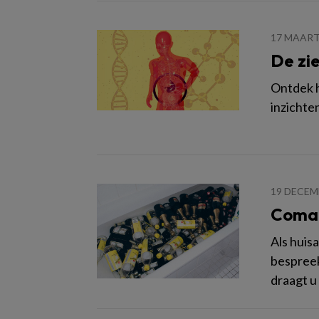
17 MAART
De zi
Ontdek h
inzichte
19 DECEM
Comaz
Als huis
bespreek
draagt u