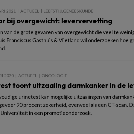
ARI 2021
ACTUEEL
LEEFSTIJLGENEESKUNDE
r bij overgewicht: leververvetting
en van de grote gevaren van overgewicht die veel te weinig
is Franciscus Gasthuis & Vlietland wil onderzoeken hoe gr
nd.
RI 2020
ACTUEEL
ONCOLOGIE
est toont uitzaaiing darmkanker in de l
oudige urinetest kan mogelijke uitzaaiingen van darmkank
geveer 90 procent zekerheid, evenveel als een CT-scan. D
Universiteit in een promotieonderzoek.