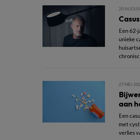
20 AUGUS
Casus
Een 62-j
unieke c
huisarts
chronisc
27 MEI 20
Bijwe
aan h
Een casu
met cyst
verlies 