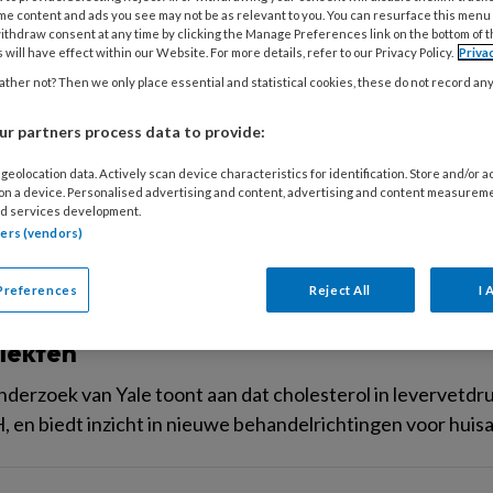
me content and ads you see may not be as relevant to you. You can resurface this menu
ithdraw consent at any time by clicking the Manage Preferences link on the bottom of 
R 2025
ALGEMEEN
MDL
 will have effect within our Website. For more details, refer to our Privacy Policy.
Priva
 met auto-immuun leverziekten bij kind
ther not? Then we only place essential and statistical cookies, these do not record an
w onderzoek onderzoekt de impact van auto-immuun lever
r partners process data to provide:
eren. Resultaten tonen verrassende verbanden tussen med
geolocation data. Actively scan device characteristics for identification. Store and/or 
ciaal functioneren.
 on a device. Personalised advertising and content, advertising and content measurem
d services development.
tners (vendors)
MBER 2025
ALGEMEEN
LEEFSTIJLGENEESKUNDE
Preferences
Reject All
I 
terolopslag in levervetdruppels bevorde
ziekten
derzoek van Yale toont aan dat cholesterol in levervetdru
, en biedt inzicht in nieuwe behandelrichtingen voor huis