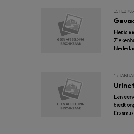
15 FEBRU
Gevaa
Het is e
Ziekenhu
Nederla
17 JANUA
Urinet
Een eenv
biedt on
Erasmus 