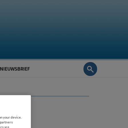
NIEUWSBRIEF
on your device.
 partners
ers are