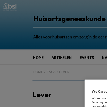
Huisartsgeneeskunde
Alles voor huisartsen om zorg in de eers
HOME
ARTIKELEN
EVENTS
NA
HOME
TAGS
LEVER
We Care 
Lever
We and our
Selecting I
process data