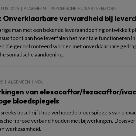
TUS 2025
ALGEMEEN
PSYCHISCHE HUISARTSENZORG
: Onverklaarbare verwardheid bij leverc
arige man met een bekende leveraandoening ontwikkelt pl
asus toont aan hoe leverfalen het mentale functioneren in
en die geconfronteerd worden met onverklaarbare gedrag
he somatische aandoening.
25
ALGEMEEN
MDL
rkingen van elexacaftor/tezacaftor/ivac
oge bloedspiegels
sreeks beschrijft hoe verhoogde bloedspiegels van elexac
ische fibrose verband houden met bijwerkingen. Dosisver
van werkzaamheid.