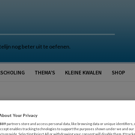
telijn nog beter uit te oefenen.
SCHOLING
THEMA’S
KLEINE KWALEN
SHOP
About Your Privacy
889
partners store and access personal data, like browsing data or unique identifiers, 
 Accept enables tracking technologies to support the purposes shown under we and our
 to provide. Selecting Reject All or withdrawing your consent will disable them. If track