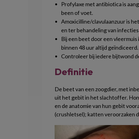
Profylaxe met antibiotica is aang
been of voet.
Amoxicilline/clavulaanzuur is he
en ter behandeling van infecties
Bij een beet door een vleermuis 
binnen 48 uur altijd geïndiceerd.
Controleer bij iedere bijtwond 
Definitie
De beet van een zoogdier, met inb
uit het gebit in het slachtoffer. H
en de anatomie van hun gebit voo
(crushletsel); katten veroorzaken