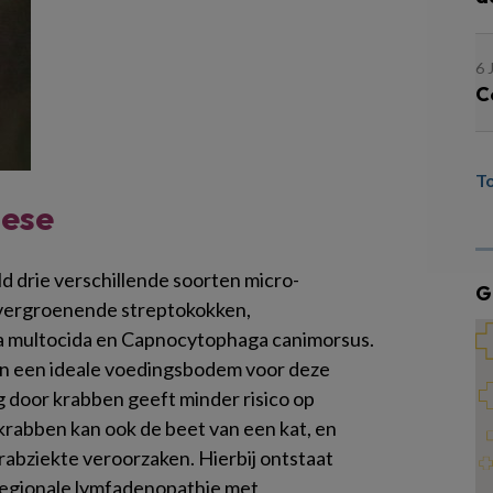
6 
C
T
nese
d drie verschillende soorten micro-
G
 vergroenende streptokokken,
la multocida en Capnocytophaga canimorsus.
en een ideale voedingsbodem voor deze
door krabben geeft minder risico op
 krabben kan ook de beet van een kat, en
abziekte veroorzaken. Hierbij ontstaat
 regionale lymfadenopathie met