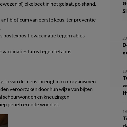
G
ewezen bij elke beet in het gelaat, polshand,
S
t antibioticum van eerste keus, ter preventie
.
is postexpositievaccinatie tegen rabies
23
D
de vaccinatiestatus tegen tetanus
e
18
T
egrip van de mens, brengt micro-organismen
z
onden veroorzaken door hun wijze van bijten
t
ral scheurwonden en kneuzingen
 diep penetrerende wondjes.
16
T
d