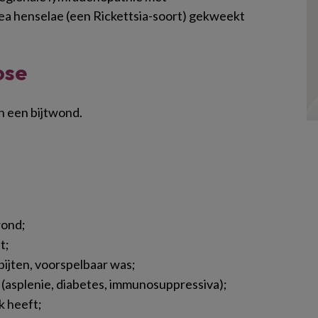
a henselae (een Rickettsia-soort) gekweekt
ose
n een bijtwond.
wond;
t;
 bijten, voorspelbaar was;
is (asplenie, diabetes, immunosuppressiva);
k heeft;