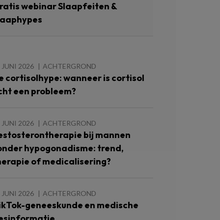
ratis webinar Slaapfeiten &
laaphypes
 JUNI 2026
ACHTERGROND
e cortisolhype: wanneer is cortisol
cht een probleem?
 JUNI 2026
ACHTERGROND
estosterontherapie bij mannen
onder hypogonadisme: trend,
herapie of medicalisering?
 JUNI 2026
ACHTERGROND
ikTok-geneeskunde en medische
esinformatie