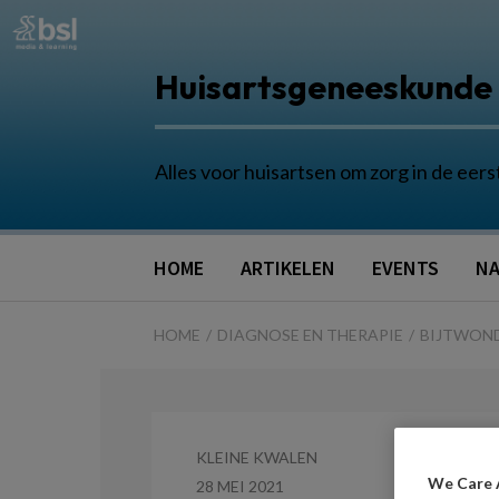
Huisartsgeneeskunde
Alles voor huisartsen om zorg in de eers
HOME
ARTIKELEN
EVENTS
NA
HOME
DIAGNOSE EN THERAPIE
BIJTWON
KLEINE KWALEN
We Care 
28 MEI 2021