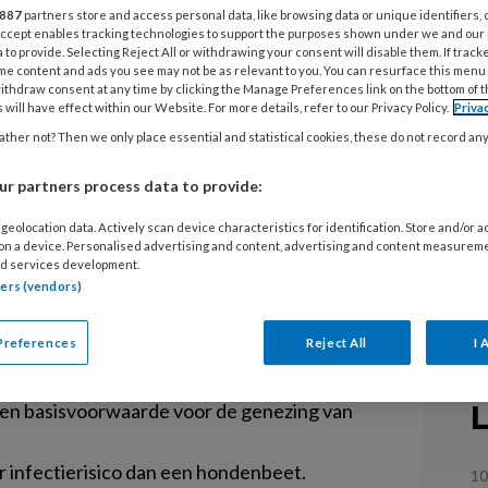
887
partners store and access personal data, like browsing data or unique identifiers, 
 Accept enables tracking technologies to support the purposes shown under we and our
 to provide. Selecting Reject All or withdrawing your consent will disable them. If track
me content and ads you see may not be as relevant to you. You can resurface this menu
ithdraw consent at any time by clicking the Manage Preferences link on the bottom of 
 will have effect within our Website. For more details, refer to our Privacy Policy.
Priva
t inbegrip van de mens, brengt
ther not? Then we only place essential and statistical cookies, these do not record an
it in het slachtoffer. Honden
r partners process data to provide:
an bijten en de anatomie van hun
 kneuzingen (crushletsel); katten
geolocation data. Actively scan device characteristics for identification. Store and/or 
 on a device. Personalised advertising and content, advertising and content measurem
nde wondjes.
d services development.
tners (vendors)
Preferences
Reject All
I 
L
en basisvoorwaarde voor de genezing van
 infectierisico dan een hondenbeet.
10