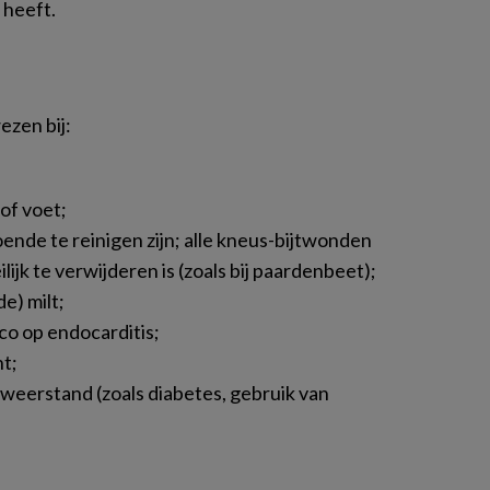
 heeft.
ezen bij:
of voet;
oende te reinigen zijn; alle kneus-bijtwonden
ijk te verwijderen is (zoals bij paardenbeet);
e) milt;
co op endocarditis;
t;
weerstand (zoals diabetes, gebruik van