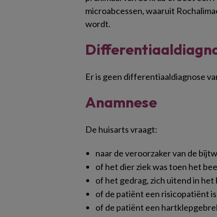
microabcessen, waaruit Rochalimae
wordt.
Differentiaaldiagn
Er is geen differentiaaldiagnose va
Anamnese
De huisarts vraagt:
naar de veroorzaker van de bijt
of het dier ziek was toen het bee
of het gedrag, zich uitend in het
of de patiënt een risicopatiënt 
of de patiënt een hartklepgebre