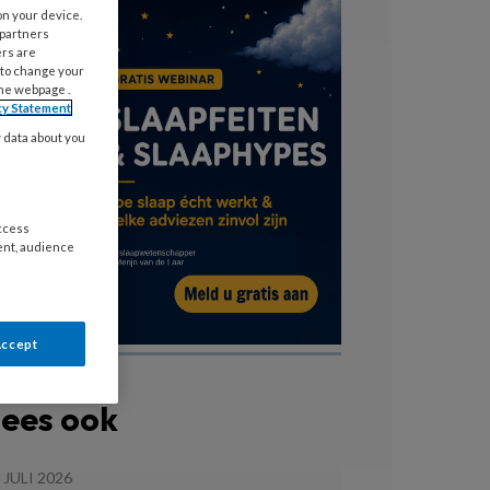
on your device.
 partners
ers are
 to change your
the webpage .
cy Statement
y data about you
access
ent, audience
Accept
ees ook
 JULI 2026