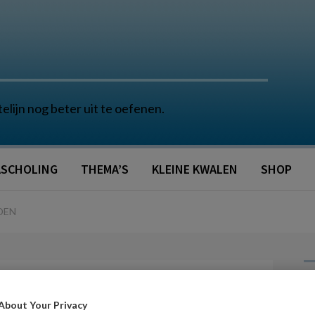
telijn nog beter uit te oefenen.
SCHOLING
THEMA’S
KLEINE KWALEN
SHOP
DEN
G
Reacties
Delen
About Your Privacy
0